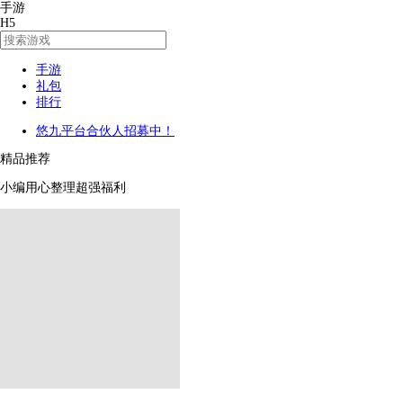
手游
H5
手游
礼包
排行
悠九平台合伙人招募中！
精品推荐
小编用心整理超强福利