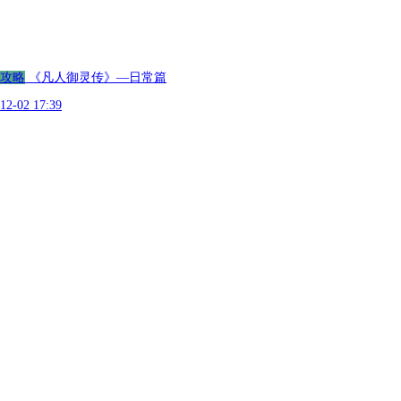
攻略
《凡人御灵传》—日常篇
12-02 17:39