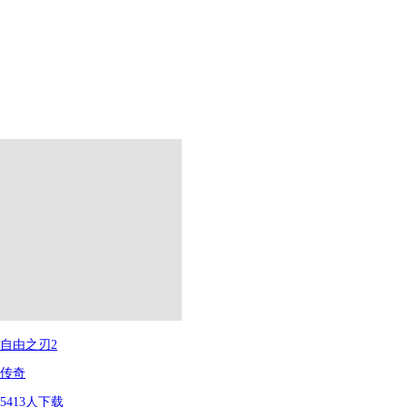
自由之刃2
传奇
5413
人下载