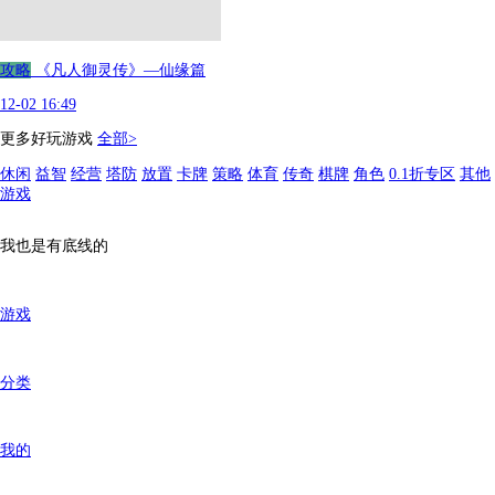
攻略
《凡人御灵传》—仙缘篇
12-02 16:49
更多好玩游戏
全部>
休闲
益智
经营
塔防
放置
卡牌
策略
体育
传奇
棋牌
角色
0.1折专区
其他
游戏
我也是有底线的
游戏
分类
我的