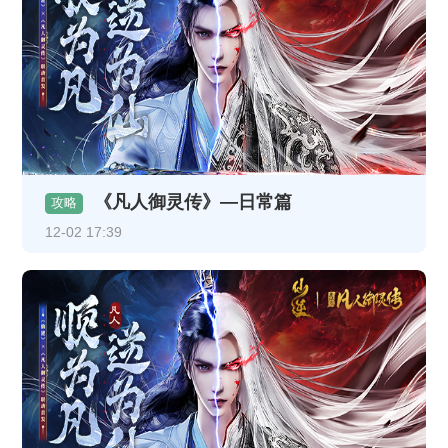
《凡人御灵传》—日常篇
攻略
12-02 17:39