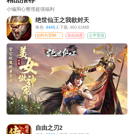
小编用心整理超强福利
绝世仙王之我欲封天
角色
4445
人下载
460.62MB
次时代3DMMO
高自由度
公平竞技
自由之刃2