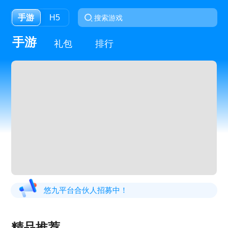
手游
H5
手游
礼包
排行
悠九平台合伙人招募中！
精品推荐