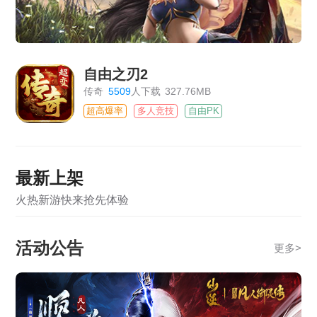
自由之刃2
传奇
5509
人下载
327.76MB
超高爆率
多人竞技
自由PK
最新上架
火热新游快来抢先体验
活动公告
更多
>