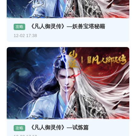
《凡人御灵传》—妖兽宝塔秘籍
攻略
12-02 17:38
《凡人御灵传》—试炼篇
攻略