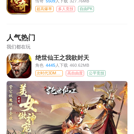
传奇
5509
人下载
327.76MB
超高爆率
多人竞技
自由PK
人气热门
我们都在玩
绝世仙王之我欲封天
角色
4445
人下载
460.62MB
次时代3DMMO
高自由度
公平竞技