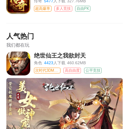
传奇
5477
人下载
327.76MB
超高爆率
多人竞技
自由PK
人气热门
我们都在玩
绝世仙王之我欲封天
角色
4423
人下载
460.62MB
次时代3DMMO
高自由度
公平竞技