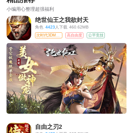
小编用心整理超强福利
绝世仙王之我欲封天
角色
4423
人下载
460.62MB
次时代3DMMO
高自由度
公平竞技
自由之刃2