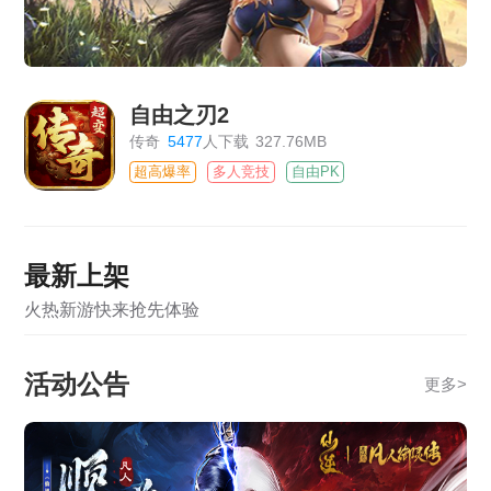
自由之刃2
传奇
5477
人下载
327.76MB
超高爆率
多人竞技
自由PK
最新上架
火热新游快来抢先体验
活动公告
更多
>