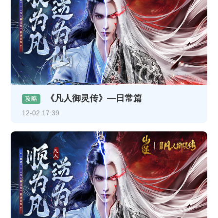
《凡人御灵传》—日常篇
攻略
12-02 17:39