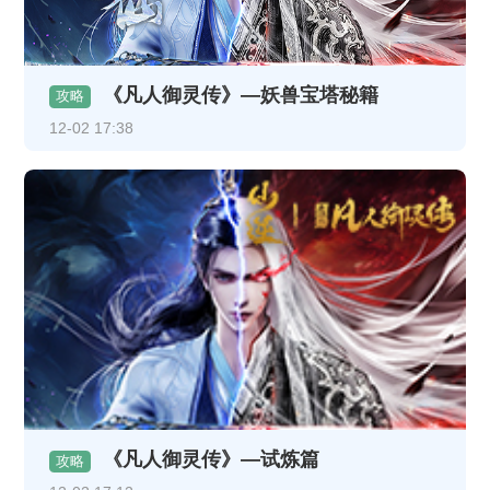
《凡人御灵传》—妖兽宝塔秘籍
攻略
12-02 17:38
《凡人御灵传》—试炼篇
攻略