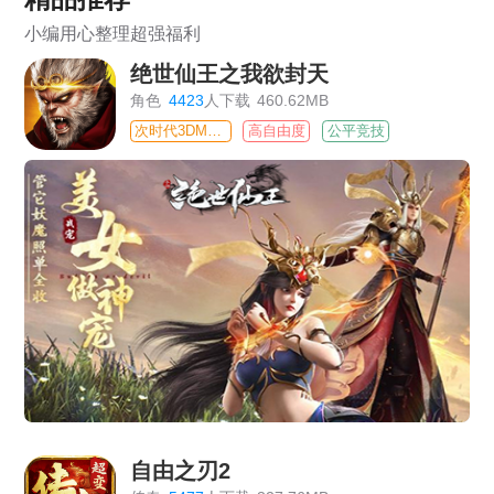
小编用心整理超强福利
绝世仙王之我欲封天
角色
4423
人下载
460.62MB
次时代3DMMO
高自由度
公平竞技
自由之刃2