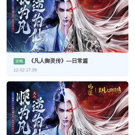
《凡人御灵传》—日常篇
攻略
12-02 17:39