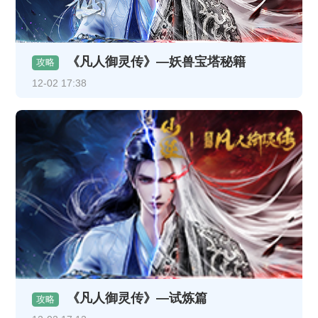
《凡人御灵传》—妖兽宝塔秘籍
攻略
12-02 17:38
《凡人御灵传》—试炼篇
攻略