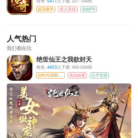
传奇
5477
人下载
327.76MB
超高爆率
多人竞技
自由PK
人气热门
我们都在玩
绝世仙王之我欲封天
角色
4423
人下载
460.62MB
次时代3DMMO
高自由度
公平竞技