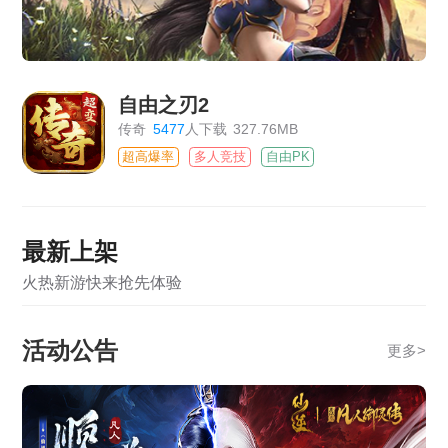
自由之刃2
传奇
5477
人下载
327.76MB
超高爆率
多人竞技
自由PK
最新上架
火热新游快来抢先体验
活动公告
更多
>