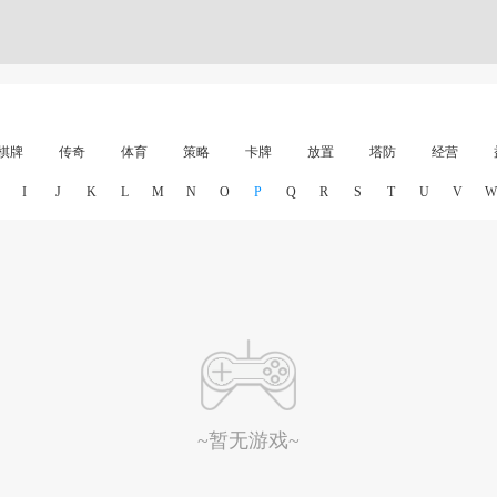
棋牌
传奇
体育
策略
卡牌
放置
塔防
经营
I
J
K
L
M
N
O
P
Q
R
S
T
U
V
W
~暂无游戏~