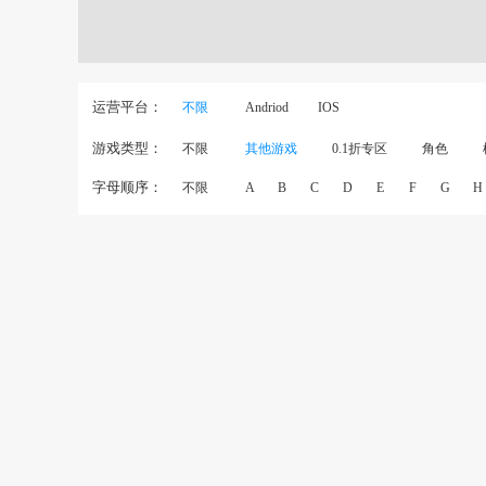
运营平台：
不限
Andriod
IOS
游戏类型：
不限
其他游戏
0.1折专区
角色
字母顺序：
不限
A
B
C
D
E
F
G
H