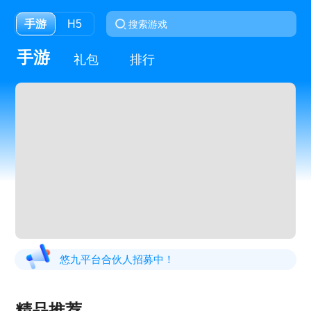
手游
H5
手游
礼包
排行
悠九平台合伙人招募中！
精品推荐