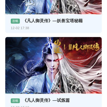
《凡人御灵传》—妖兽宝塔秘籍
攻略
12-02 17:38
《凡人御灵传》—试炼篇
攻略