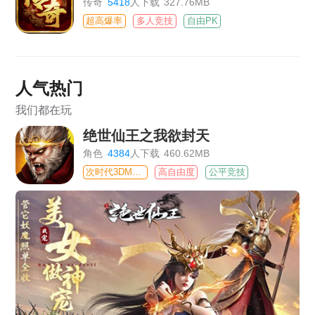
传奇
5418
人下载
327.76MB
超高爆率
多人竞技
自由PK
人气热门
我们都在玩
绝世仙王之我欲封天
角色
4384
人下载
460.62MB
次时代3DMMO
高自由度
公平竞技