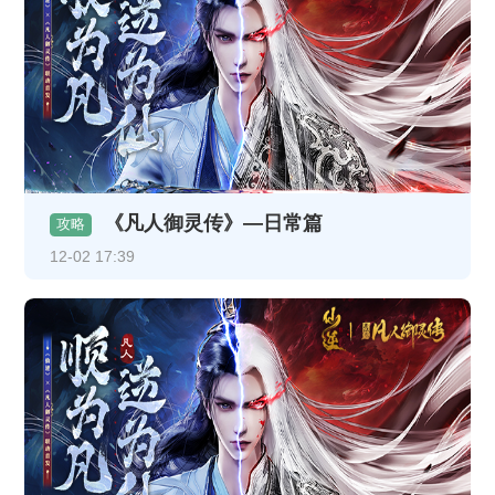
《凡人御灵传》—日常篇
攻略
12-02 17:39