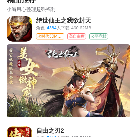
小编用心整理超强福利
绝世仙王之我欲封天
角色
4384
人下载
460.62MB
次时代3DMMO
高自由度
公平竞技
自由之刃2