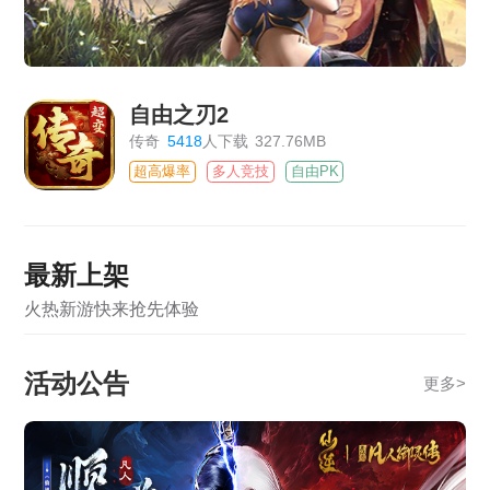
自由之刃2
传奇
5418
人下载
327.76MB
超高爆率
多人竞技
自由PK
最新上架
火热新游快来抢先体验
活动公告
更多
>