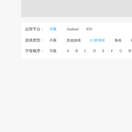
运营平台：
不限
Andriod
IOS
游戏类型：
不限
其他游戏
0.1折专区
角色
字母顺序：
不限
A
B
C
D
E
F
G
H