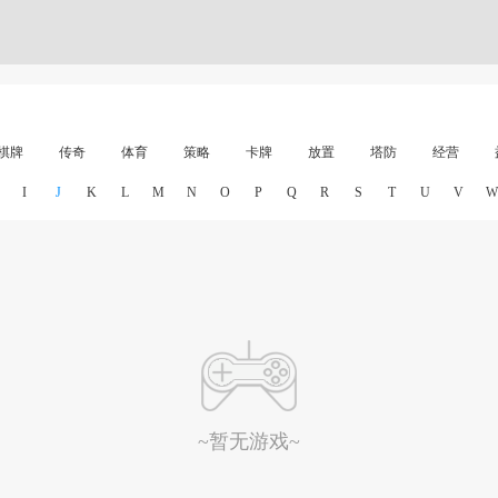
棋牌
传奇
体育
策略
卡牌
放置
塔防
经营
I
J
K
L
M
N
O
P
Q
R
S
T
U
V
W
~暂无游戏~