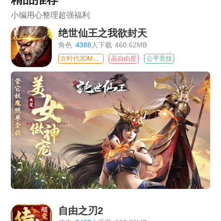
小编用心整理超强福利
绝世仙王之我欲封天
角色
4388
人下载
460.62MB
次时代3DMMO
高自由度
公平竞技
自由之刃2