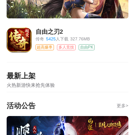
自由之刃2
传奇
5425
人下载
327.76MB
超高爆率
多人竞技
自由PK
最新上架
火热新游快来抢先体验
活动公告
更多
>