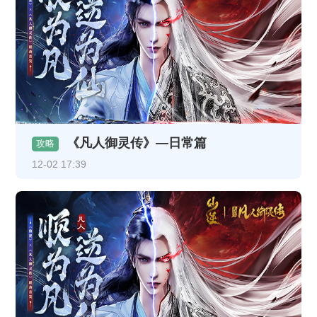
《凡人御灵传》—日常篇
攻略
12-02 17:39