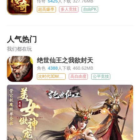
传奇
5425
人下载
327.76MB
超高爆率
多人竞技
自由PK
人气热门
我们都在玩
绝世仙王之我欲封天
角色
4388
人下载
460.62MB
次时代3DMMO
高自由度
公平竞技