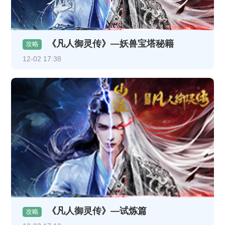
《凡人御灵传》—妖兽宝塔秘籍
攻略
12-02 17:38
《凡人御灵传》—试炼篇
攻略