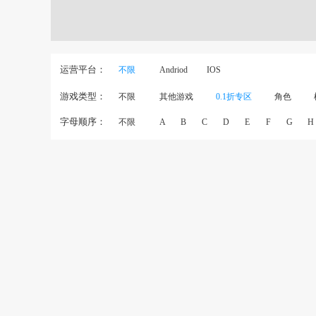
运营平台：
不限
Andriod
IOS
游戏类型：
不限
其他游戏
0.1折专区
角色
字母顺序：
不限
A
B
C
D
E
F
G
H