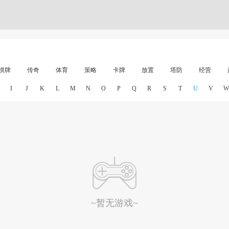
棋牌
传奇
体育
策略
卡牌
放置
塔防
经营
I
J
K
L
M
N
O
P
Q
R
S
T
U
V
W
~暂无游戏~