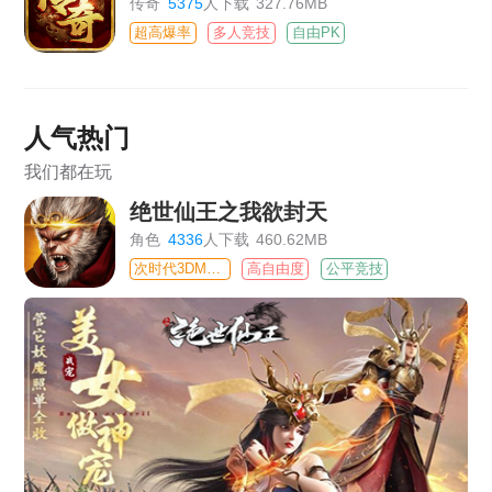
传奇
5375
人下载
327.76MB
超高爆率
多人竞技
自由PK
人气热门
我们都在玩
绝世仙王之我欲封天
角色
4336
人下载
460.62MB
次时代3DMMO
高自由度
公平竞技