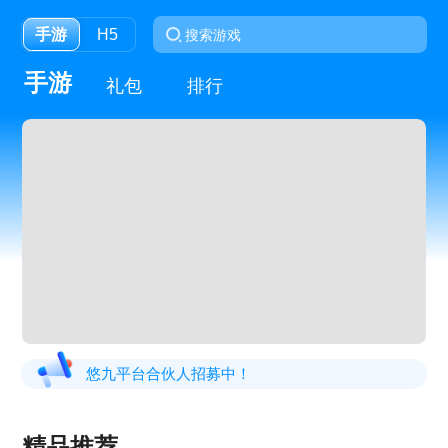
手游
H5
手游
礼包
排行
悠九平台合伙人招募中！
精品推荐