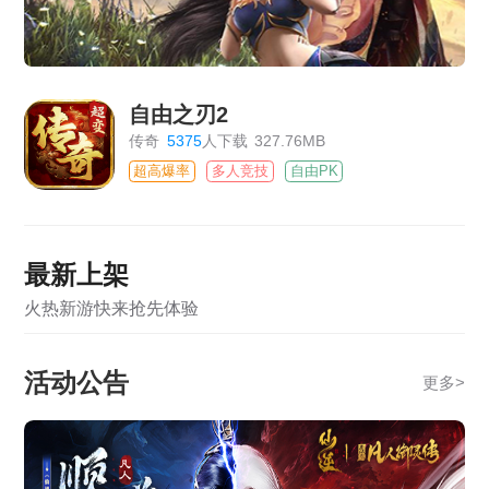
自由之刃2
传奇
5375
人下载
327.76MB
超高爆率
多人竞技
自由PK
最新上架
火热新游快来抢先体验
活动公告
更多
>