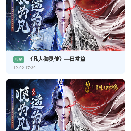
《凡人御灵传》—日常篇
攻略
12-02 17:39