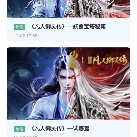
《凡人御灵传》—妖兽宝塔秘籍
攻略
12-02 17:38
《凡人御灵传》—试炼篇
攻略