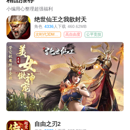
小编用心整理超强福利
绝世仙王之我欲封天
角色
4336
人下载
460.62MB
次时代3DMMO
高自由度
公平竞技
自由之刃2