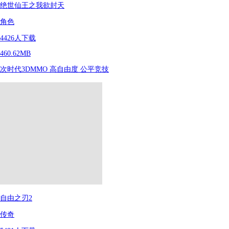
绝世仙王之我欲封天
角色
4426
人下载
460.62MB
次时代3DMMO
高自由度
公平竞技
自由之刃2
传奇