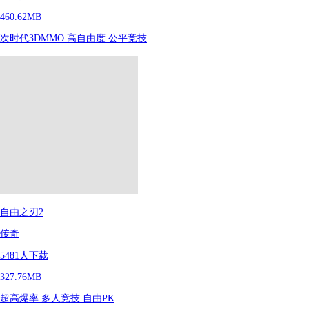
460.62MB
次时代3DMMO
高自由度
公平竞技
自由之刃2
传奇
5481
人下载
327.76MB
超高爆率
多人竞技
自由PK