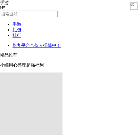
手游
H5
手游
礼包
排行
悠九平台合伙人招募中！
精品推荐
小编用心整理超强福利