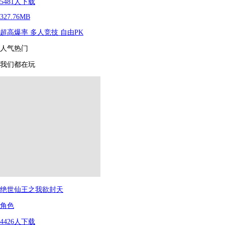
5481
人下载
327.76MB
超高爆率
多人竞技
自由PK
人气热门
我们都在玩
绝世仙王之我欲封天
角色
4426
人下载