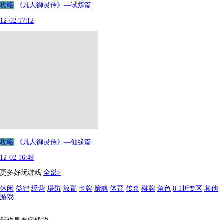
攻略
《凡人御灵传》—试炼篇
12-02 17:12
攻略
《凡人御灵传》—仙缘篇
12-02 16:49
更多好玩游戏
全部>
休闲
益智
经营
塔防
放置
卡牌
策略
体育
传奇
棋牌
角色
0.1折专区
其他
游戏