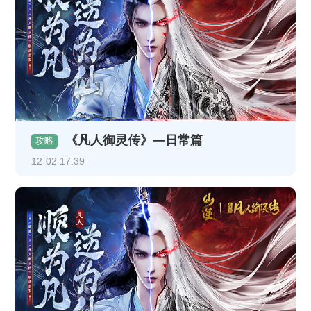
《凡人御灵传》—日常篇
攻略
12-02 17:39