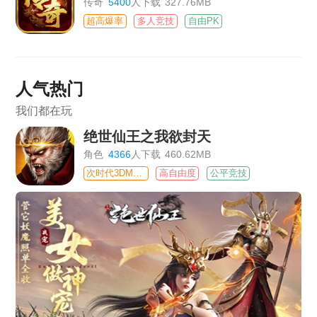
传奇
5400
人下载
327.76MB
超高爆率
多人竞技
自由PK
人气热门
我们都在玩
绝世仙王之我欲封天
角色
4366
人下载
460.62MB
次时代3DMMO
高自由度
公平竞技