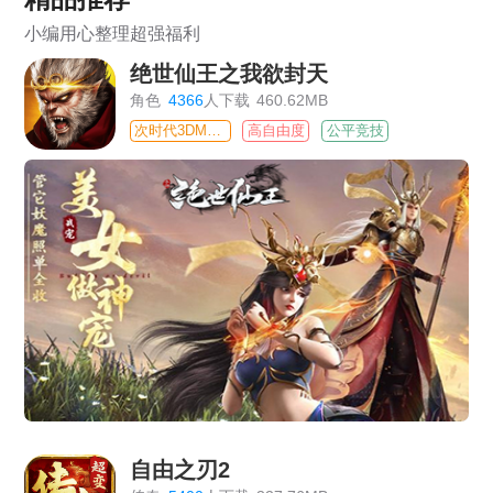
小编用心整理超强福利
绝世仙王之我欲封天
角色
4366
人下载
460.62MB
次时代3DMMO
高自由度
公平竞技
自由之刃2