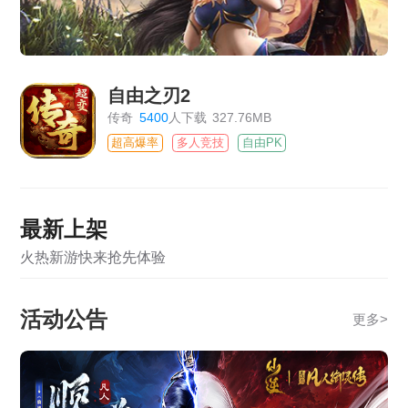
自由之刃2
传奇
5400
人下载
327.76MB
超高爆率
多人竞技
自由PK
最新上架
火热新游快来抢先体验
活动公告
更多
>