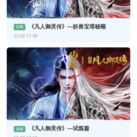
《凡人御灵传》—妖兽宝塔秘籍
攻略
12-02 17:38
《凡人御灵传》—试炼篇
攻略