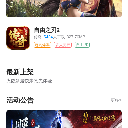
自由之刃2
传奇
5454
人下载
327.76MB
超高爆率
多人竞技
自由PK
最新上架
火热新游快来抢先体验
活动公告
更多
>