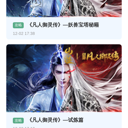
《凡人御灵传》—妖兽宝塔秘籍
攻略
12-02 17:38
《凡人御灵传》—试炼篇
攻略