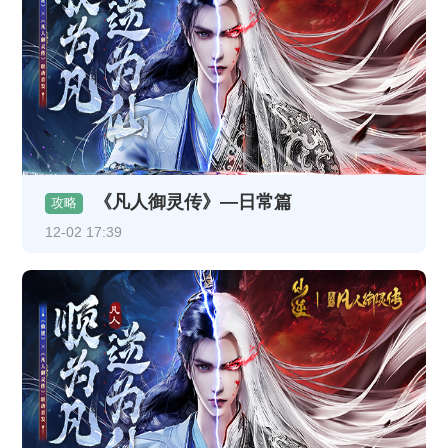
《凡人御灵传》—日常篇
攻略
12-02 17:39