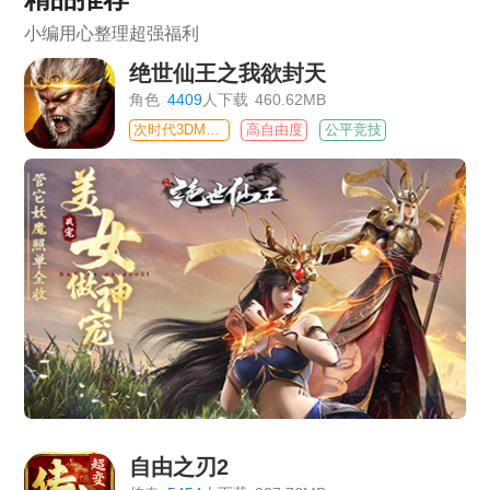
小编用心整理超强福利
绝世仙王之我欲封天
角色
4409
人下载
460.62MB
次时代3DMMO
高自由度
公平竞技
自由之刃2