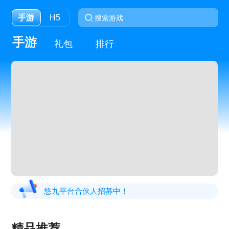
手游
H5
手游
礼包
排行
悠九平台合伙人招募中！
精品推荐