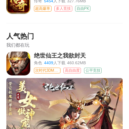
传奇
5454
人下载
327.76MB
超高爆率
多人竞技
自由PK
人气热门
我们都在玩
绝世仙王之我欲封天
角色
4409
人下载
460.62MB
次时代3DMMO
高自由度
公平竞技