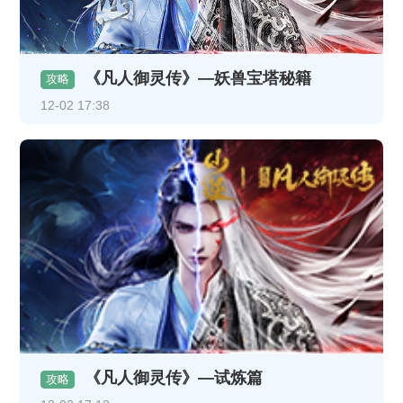
《凡人御灵传》—妖兽宝塔秘籍
攻略
12-02 17:38
《凡人御灵传》—试炼篇
攻略