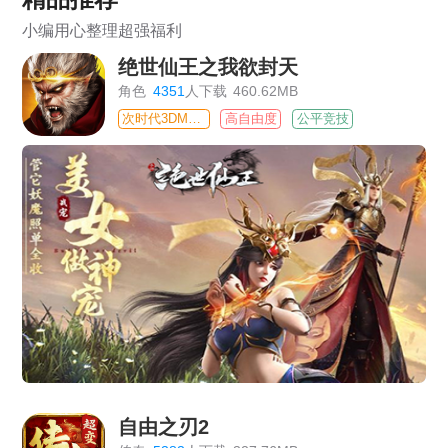
小编用心整理超强福利
绝世仙王之我欲封天
角色
4351
人下载
460.62MB
次时代3DMMO
高自由度
公平竞技
自由之刃2