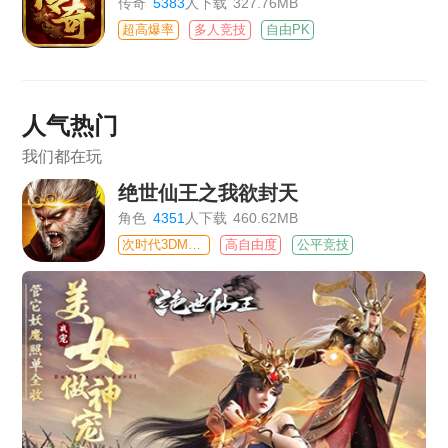
传奇
5383
人下载
327.76MB
超高爆率
多人竞技
自由PK
人气热门
我们都在玩
绝世仙王之我欲封天
角色
4351
人下载
460.62MB
次时代3DMMO
高自由度
公平竞技