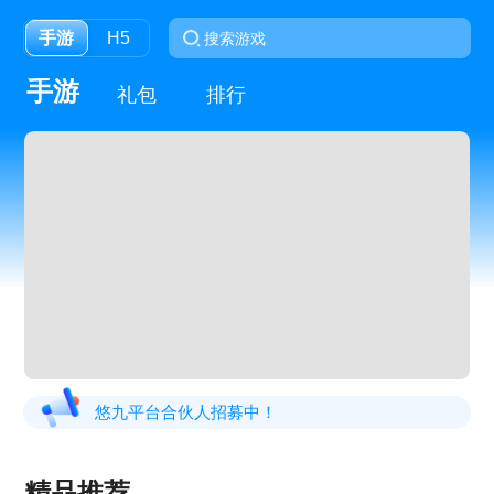
手游
H5
手游
礼包
排行
悠九平台合伙人招募中！
精品推荐