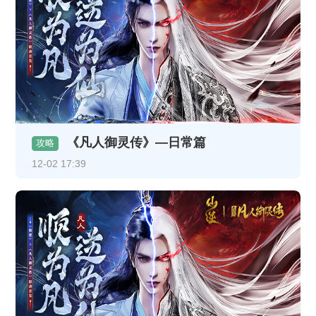
《凡人御灵传》—日常篇
攻略
12-02 17:39