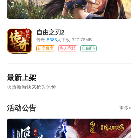
自由之刃2
传奇
5383
人下载
327.76MB
超高爆率
多人竞技
自由PK
最新上架
火热新游快来抢先体验
活动公告
更多
>