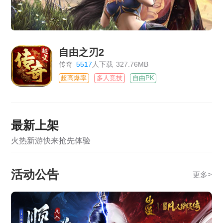
自由之刃2
传奇
5517
人下载
327.76MB
超高爆率
多人竞技
自由PK
最新上架
火热新游快来抢先体验
活动公告
更多
>