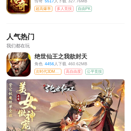
传奇
5517
人下载
327.76MB
超高爆率
多人竞技
自由PK
人气热门
我们都在玩
绝世仙王之我欲封天
角色
4456
人下载
460.62MB
次时代3DMMO
高自由度
公平竞技