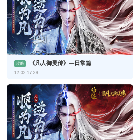
《凡人御灵传》—日常篇
攻略
12-02 17:39