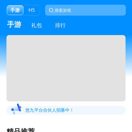
手游
H5
手游
礼包
排行
悠九平台合伙人招募中！
精品推荐