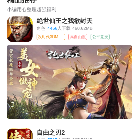
小编用心整理超强福利
绝世仙王之我欲封天
角色
4456
人下载
460.62MB
次时代3DMMO
高自由度
公平竞技
自由之刃2