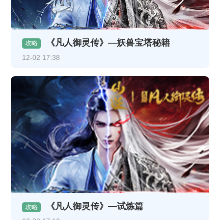
《凡人御灵传》—妖兽宝塔秘籍
攻略
12-02 17:38
《凡人御灵传》—试炼篇
攻略