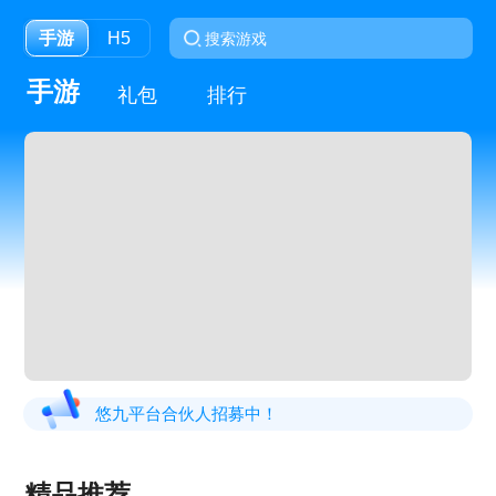
手游
H5
手游
礼包
排行
悠九平台合伙人招募中！
精品推荐