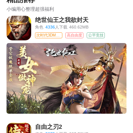
小编用心整理超强福利
绝世仙王之我欲封天
角色
4336
人下载
460.62MB
次时代3DMMO
高自由度
公平竞技
自由之刃2