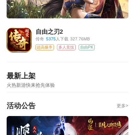
自由之刃2
传奇
5375
人下载
327.76MB
超高爆率
多人竞技
自由PK
最新上架
火热新游快来抢先体验
活动公告
更多
>