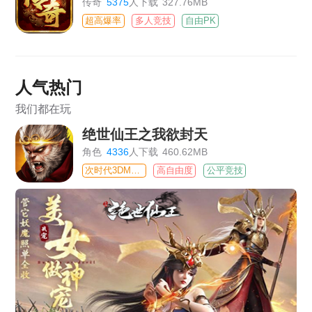
传奇
5375
人下载
327.76MB
超高爆率
多人竞技
自由PK
人气热门
我们都在玩
绝世仙王之我欲封天
角色
4336
人下载
460.62MB
次时代3DMMO
高自由度
公平竞技