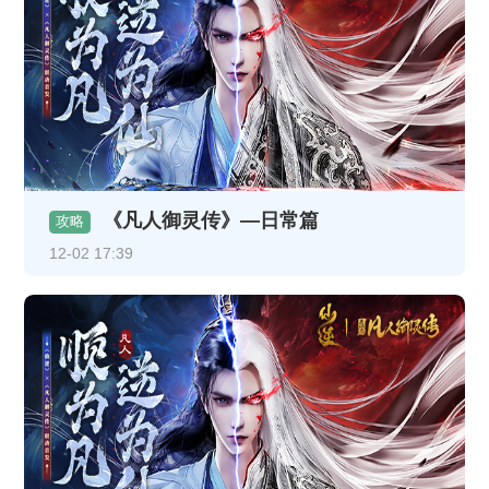
《凡人御灵传》—日常篇
攻略
12-02 17:39