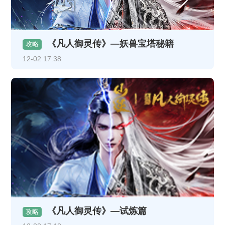
《凡人御灵传》—妖兽宝塔秘籍
攻略
12-02 17:38
《凡人御灵传》—试炼篇
攻略