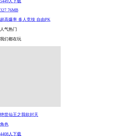
5449
人下载
327.76MB
超高爆率
多人竞技
自由PK
人气热门
我们都在玩
绝世仙王之我欲封天
角色
4408
人下载