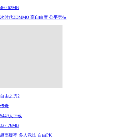
460.62MB
次时代3DMMO
高自由度
公平竞技
自由之刃2
传奇
5449
人下载
327.76MB
超高爆率
多人竞技
自由PK