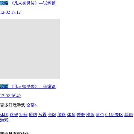
攻略
《凡人御灵传》—试炼篇
12-02 17:12
攻略
《凡人御灵传》—仙缘篇
12-02 16:49
更多好玩游戏
全部>
休闲
益智
经营
塔防
放置
卡牌
策略
体育
传奇
棋牌
角色
0.1折专区
其他
游戏