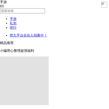
手游
H5
手游
礼包
排行
悠九平台合伙人招募中！
精品推荐
小编用心整理超强福利