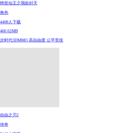
绝世仙王之我欲封天
角色
4408
人下载
460.62MB
次时代3DMMO
高自由度
公平竞技
自由之刃2
传奇