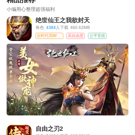
小编用心整理超强福利
绝世仙王之我欲封天
角色
4384
人下载
460.62MB
次时代3DMMO
高自由度
公平竞技
自由之刃2