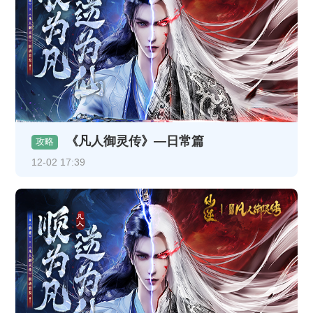
《凡人御灵传》—日常篇
攻略
12-02 17:39