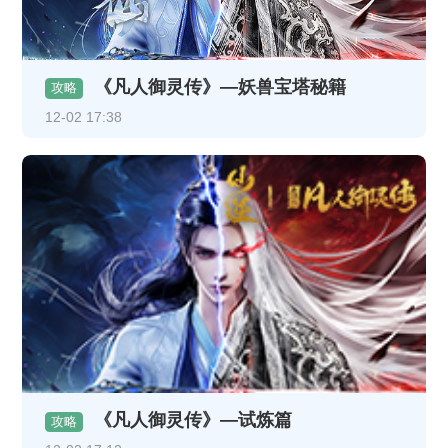
《凡人御灵传》—妖兽宝塔秘籍
攻略
12-02 17:38
《凡人御灵传》—试炼篇
攻略