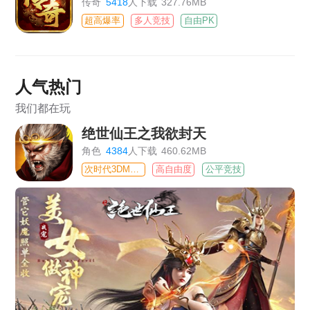
传奇
5418
人下载
327.76MB
超高爆率
多人竞技
自由PK
人气热门
我们都在玩
绝世仙王之我欲封天
角色
4384
人下载
460.62MB
次时代3DMMO
高自由度
公平竞技