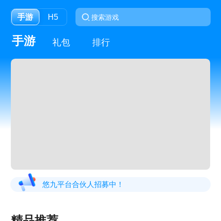
手游
H5
手游
礼包
排行
悠九平台合伙人招募中！
精品推荐