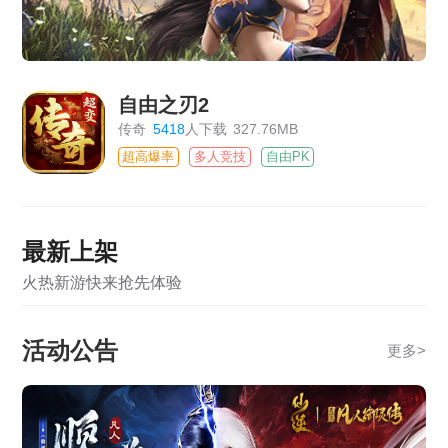
自由之刃2
传奇
5418
人下载
327.76MB
超高爆率
多人竞技
自由PK
最新上架
火热新游快来抢先体验
活动公告
更多
>