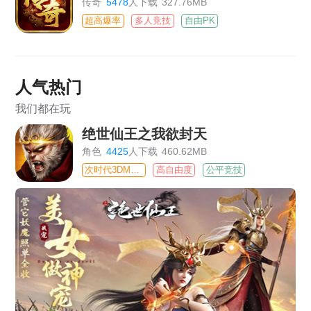
传奇
5478
人下载
327.76MB
超高爆率
多人竞技
自由PK
人气热门
我们都在玩
绝世仙王之我欲封天
角色
4425
人下载
460.62MB
次时代3DMMO
高自由度
公平竞技