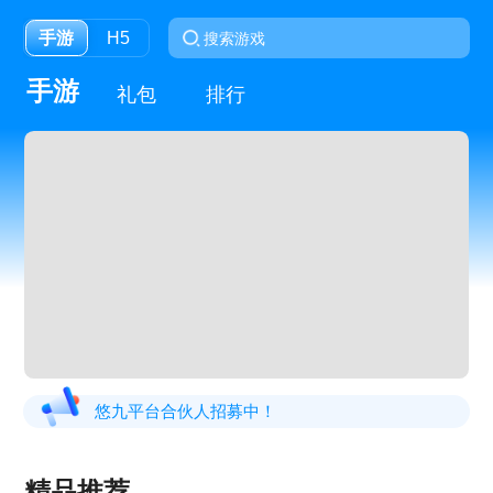
手游
H5
手游
礼包
排行
悠九平台合伙人招募中！
精品推荐