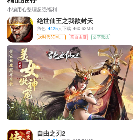
小编用心整理超强福利
绝世仙王之我欲封天
角色
4425
人下载
460.62MB
次时代3DMMO
高自由度
公平竞技
自由之刃2