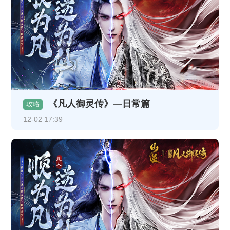
《凡人御灵传》—日常篇
攻略
12-02 17:39