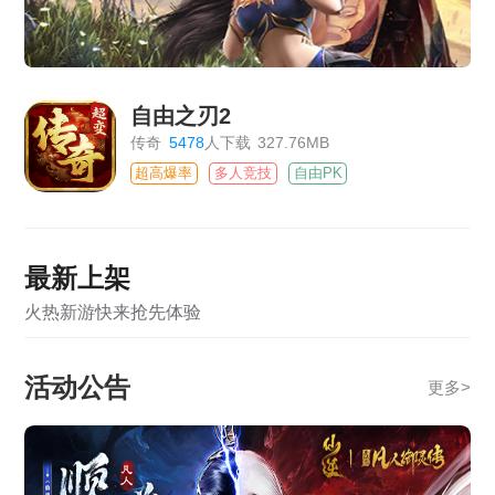
自由之刃2
传奇
5478
人下载
327.76MB
超高爆率
多人竞技
自由PK
最新上架
火热新游快来抢先体验
活动公告
更多
>