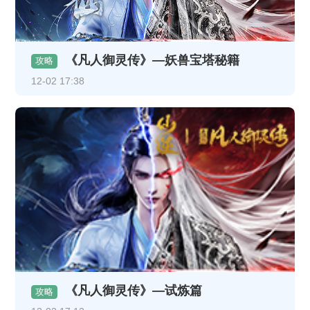
《凡人御灵传》—妖兽宝塔秘籍
攻略
12-02 17:38
《凡人御灵传》—试炼篇
攻略