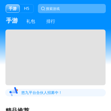
手游
H5
手游
礼包
排行
悠九平台合伙人招募中！
精品推荐