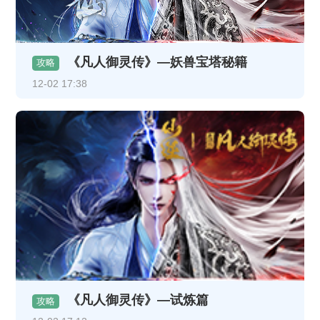
《凡人御灵传》—妖兽宝塔秘籍
攻略
12-02 17:38
《凡人御灵传》—试炼篇
攻略