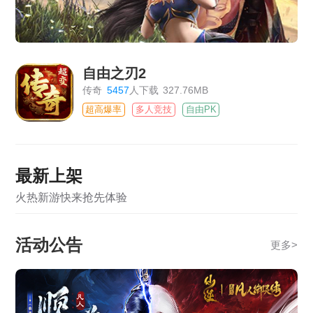
自由之刃2
传奇
5457
人下载
327.76MB
超高爆率
多人竞技
自由PK
最新上架
火热新游快来抢先体验
活动公告
更多
>