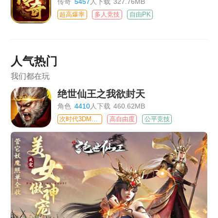
传奇
5457
人下载
327.76MB
超高爆率
多人竞技
自由PK
人气热门
我们都在玩
绝世仙王之我欲封天
角色
4410
人下载
460.62MB
次时代3DMMO
高自由度
公平竞技