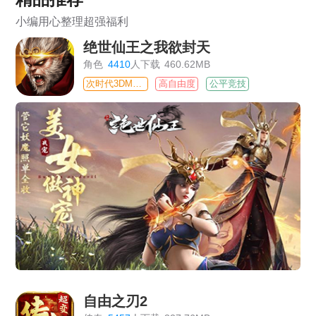
小编用心整理超强福利
绝世仙王之我欲封天
角色
4410
人下载
460.62MB
次时代3DMMO
高自由度
公平竞技
自由之刃2