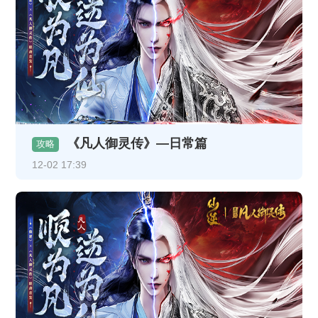
《凡人御灵传》—日常篇
攻略
12-02 17:39