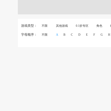
游戏类型：
不限
其他游戏
0.1折专区
角色
字母顺序：
不限
A
B
C
D
E
F
G
H