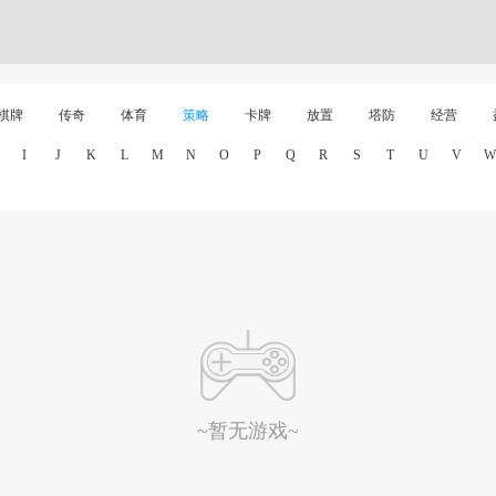
棋牌
传奇
体育
策略
卡牌
放置
塔防
经营
I
J
K
L
M
N
O
P
Q
R
S
T
U
V
W
~暂无游戏~