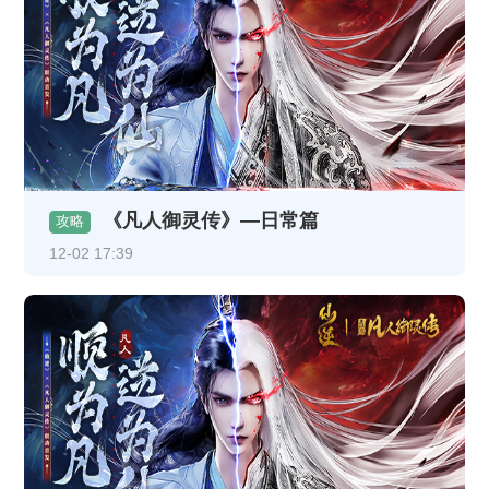
《凡人御灵传》—日常篇
攻略
12-02 17:39