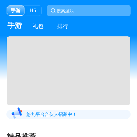
手游
H5
手游
礼包
排行
悠九平台合伙人招募中！
精品推荐