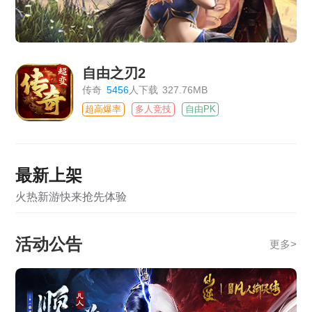
自由之刃2
传奇
5456
人下载
327.76MB
超高爆率
多人竞技
自由PK
最新上架
火热新游快来抢先体验
活动公告
更多
>