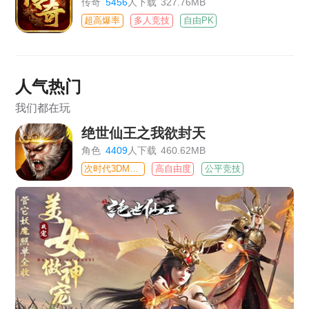
传奇
5456
人下载
327.76MB
超高爆率
多人竞技
自由PK
人气热门
我们都在玩
绝世仙王之我欲封天
角色
4409
人下载
460.62MB
次时代3DMMO
高自由度
公平竞技