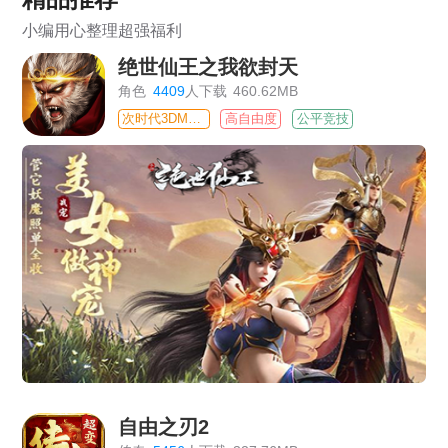
小编用心整理超强福利
绝世仙王之我欲封天
角色
4409
人下载
460.62MB
次时代3DMMO
高自由度
公平竞技
自由之刃2