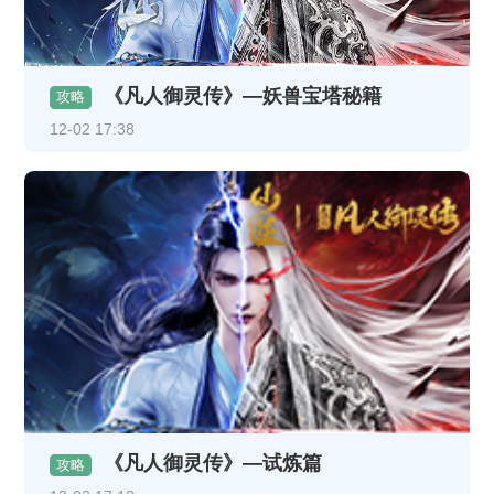
《凡人御灵传》—妖兽宝塔秘籍
攻略
12-02 17:38
《凡人御灵传》—试炼篇
攻略