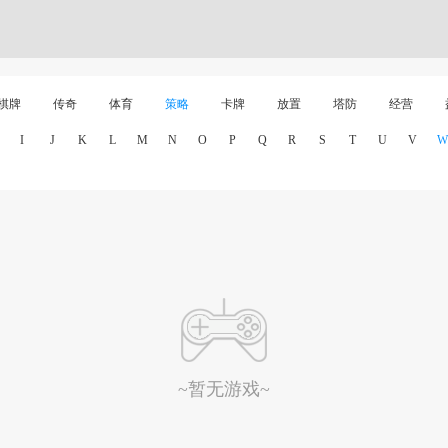
棋牌
传奇
体育
策略
卡牌
放置
塔防
经营
I
J
K
L
M
N
O
P
Q
R
S
T
U
V
W
~暂无游戏~