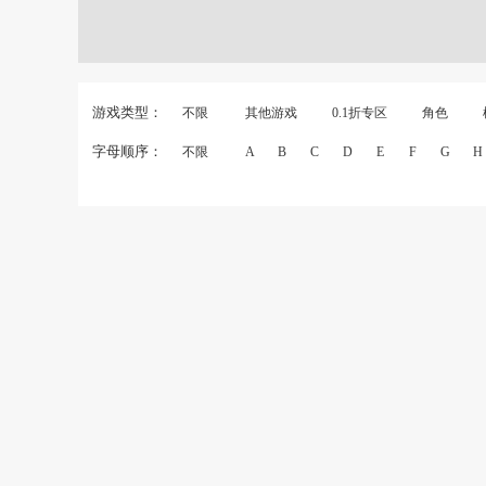
游戏类型：
不限
其他游戏
0.1折专区
角色
字母顺序：
不限
A
B
C
D
E
F
G
H