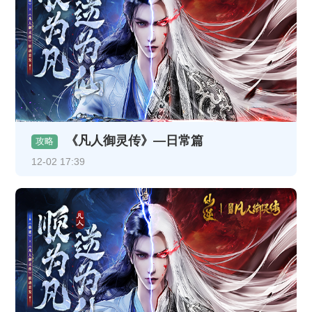
《凡人御灵传》—日常篇
攻略
12-02 17:39