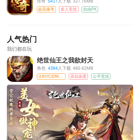
传奇
5417
人下载
327.76MB
超高爆率
多人竞技
自由PK
人气热门
我们都在玩
绝世仙王之我欲封天
角色
4384
人下载
460.62MB
次时代3DMMO
高自由度
公平竞技