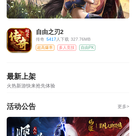
自由之刃2
传奇
5417
人下载
327.76MB
超高爆率
多人竞技
自由PK
最新上架
火热新游快来抢先体验
活动公告
更多
>