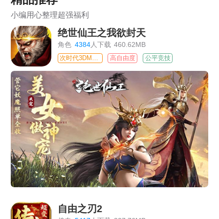
小编用心整理超强福利
绝世仙王之我欲封天
角色
4384
人下载
460.62MB
次时代3DMMO
高自由度
公平竞技
自由之刃2