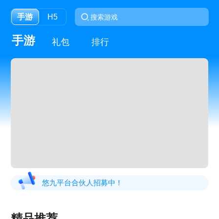
手游
H5
手游
礼包
排行
悠九平台合伙人招募中！
精品推荐