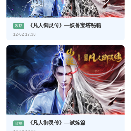
《凡人御灵传》—妖兽宝塔秘籍
攻略
12-02 17:38
《凡人御灵传》—试炼篇
攻略