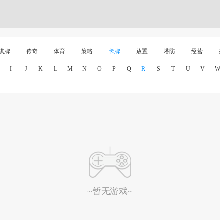
棋牌
传奇
体育
策略
卡牌
放置
塔防
经营
I
J
K
L
M
N
O
P
Q
R
S
T
U
V
W
~暂无游戏~