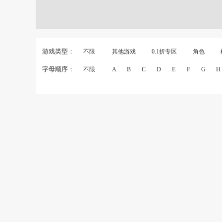
游戏类型：
不限
其他游戏
0.1折专区
角色
字母顺序：
不限
A
B
C
D
E
F
G
H