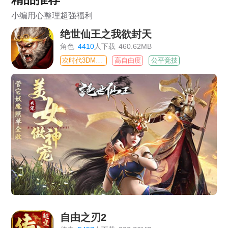
小编用心整理超强福利
绝世仙王之我欲封天
角色
4410
人下载
460.62MB
次时代3DMMO
高自由度
公平竞技
自由之刃2