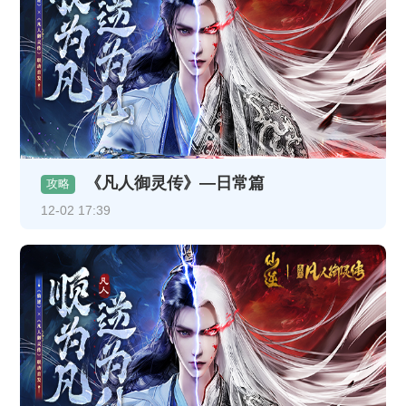
《凡人御灵传》—日常篇
攻略
12-02 17:39