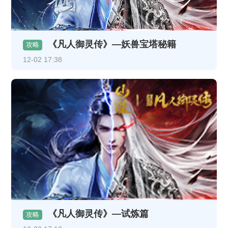
《凡人御灵传》—妖兽宝塔秘籍
攻略
12-02 17:38
《凡人御灵传》—试炼篇
攻略