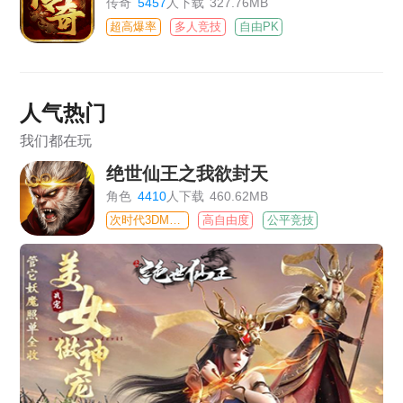
传奇
5457
人下载
327.76MB
超高爆率
多人竞技
自由PK
人气热门
我们都在玩
绝世仙王之我欲封天
角色
4410
人下载
460.62MB
次时代3DMMO
高自由度
公平竞技