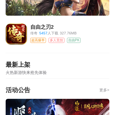
自由之刃2
传奇
5457
人下载
327.76MB
超高爆率
多人竞技
自由PK
最新上架
火热新游快来抢先体验
活动公告
更多
>