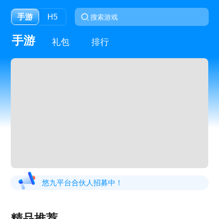
手游
H5
手游
礼包
排行
悠九平台合伙人招募中！
精品推荐