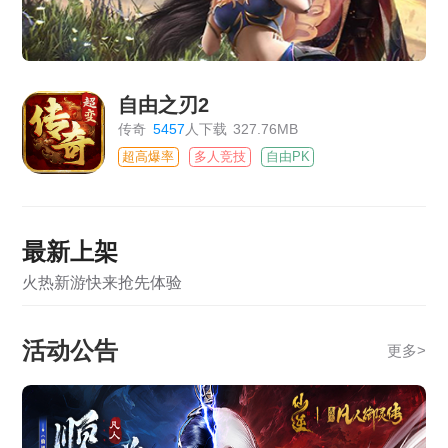
自由之刃2
传奇
5457
人下载
327.76MB
超高爆率
多人竞技
自由PK
最新上架
火热新游快来抢先体验
活动公告
更多
>