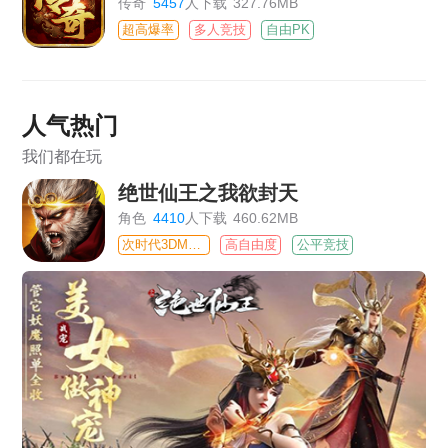
传奇
5457
人下载
327.76MB
超高爆率
多人竞技
自由PK
人气热门
我们都在玩
绝世仙王之我欲封天
角色
4410
人下载
460.62MB
次时代3DMMO
高自由度
公平竞技