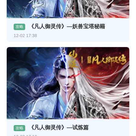
《凡人御灵传》—妖兽宝塔秘籍
攻略
12-02 17:38
《凡人御灵传》—试炼篇
攻略