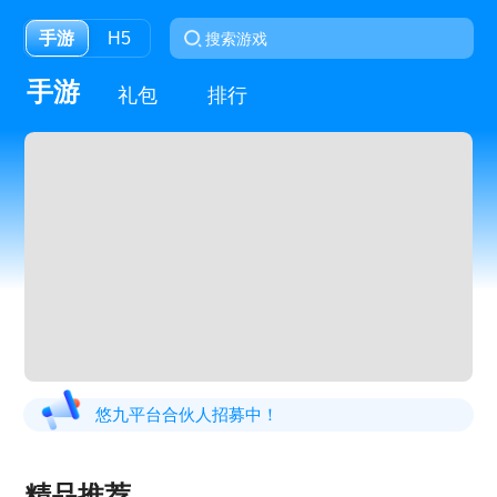
手游
H5
手游
礼包
排行
悠九平台合伙人招募中！
精品推荐