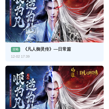
《凡人御灵传》—日常篇
攻略
12-02 17:39