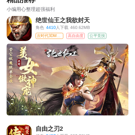
小编用心整理超强福利
绝世仙王之我欲封天
角色
4410
人下载
460.62MB
次时代3DMMO
高自由度
公平竞技
自由之刃2