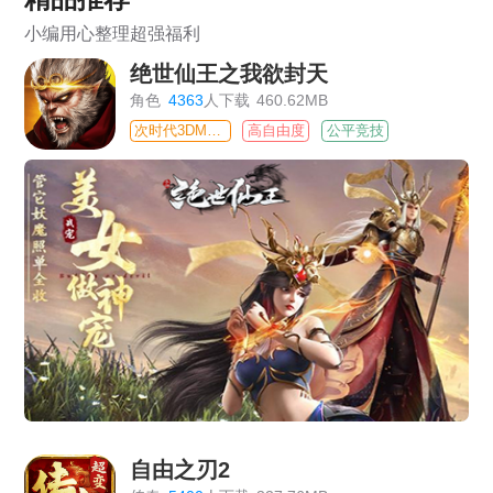
小编用心整理超强福利
绝世仙王之我欲封天
角色
4363
人下载
460.62MB
次时代3DMMO
高自由度
公平竞技
自由之刃2