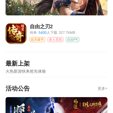
自由之刃2
传奇
5400
人下载
327.76MB
超高爆率
多人竞技
自由PK
最新上架
火热新游快来抢先体验
活动公告
更多
>