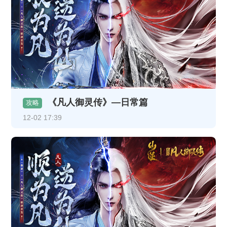
《凡人御灵传》—日常篇
攻略
12-02 17:39