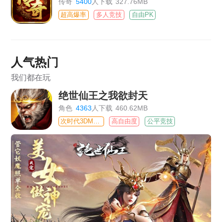
传奇
5400
人下载
327.76MB
超高爆率
多人竞技
自由PK
人气热门
我们都在玩
绝世仙王之我欲封天
角色
4363
人下载
460.62MB
次时代3DMMO
高自由度
公平竞技