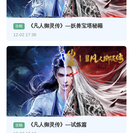
《凡人御灵传》—妖兽宝塔秘籍
攻略
12-02 17:38
《凡人御灵传》—试炼篇
攻略