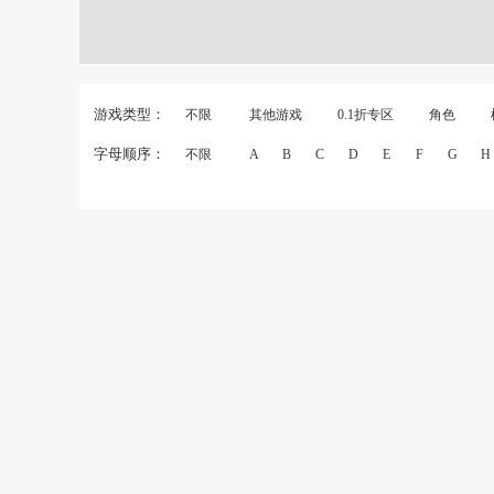
游戏类型：
不限
其他游戏
0.1折专区
角色
字母顺序：
不限
A
B
C
D
E
F
G
H