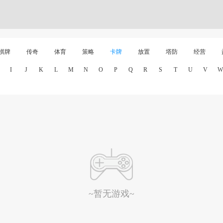
棋牌
传奇
体育
策略
卡牌
放置
塔防
经营
I
J
K
L
M
N
O
P
Q
R
S
T
U
V
W
~暂无游戏~