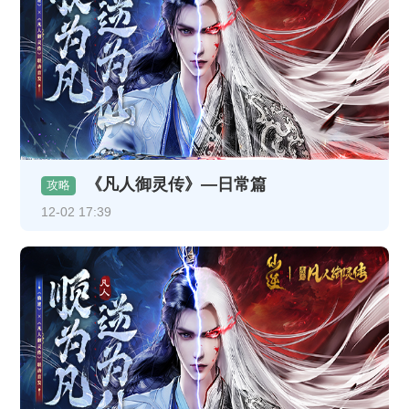
《凡人御灵传》—日常篇
攻略
12-02 17:39