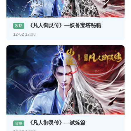
《凡人御灵传》—妖兽宝塔秘籍
攻略
12-02 17:38
《凡人御灵传》—试炼篇
攻略