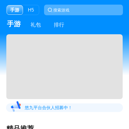
手游
H5
手游
礼包
排行
悠九平台合伙人招募中！
精品推荐