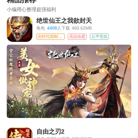
小编用心整理超强福利
绝世仙王之我欲封天
角色
4408
人下载
460.62MB
次时代3DMMO
高自由度
公平竞技
自由之刃2