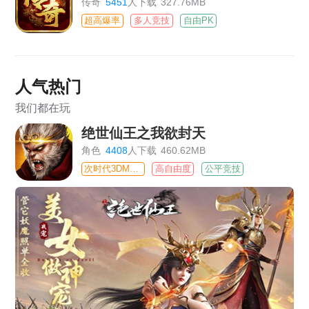
传奇
5451
人下载
327.76MB
超高爆率
多人竞技
自由PK
人气热门
我们都在玩
绝世仙王之我欲封天
角色
4408
人下载
460.62MB
次时代3DMMO
高自由度
公平竞技