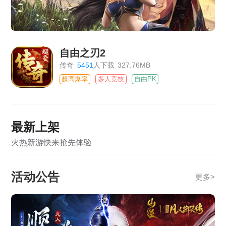
自由之刃2
传奇
5451
人下载
327.76MB
超高爆率
多人竞技
自由PK
最新上架
火热新游快来抢先体验
活动公告
更多
>