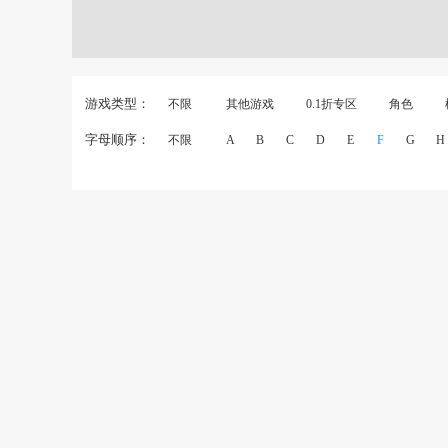
游戏类型：
不限
其他游戏
0.1折专区
角色
字母顺序：
不限
A
B
C
D
E
F
G
H