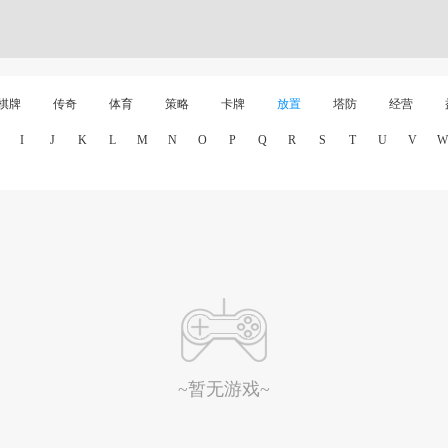
棋牌
传奇
体育
策略
卡牌
放置
塔防
经营
I
J
K
L
M
N
O
P
Q
R
S
T
U
V
W
~暂无游戏~