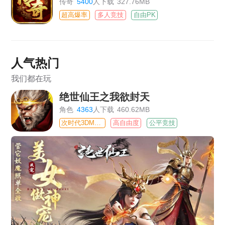
传奇
5400
人下载
327.76MB
超高爆率
多人竞技
自由PK
人气热门
我们都在玩
绝世仙王之我欲封天
角色
4363
人下载
460.62MB
次时代3DMMO
高自由度
公平竞技