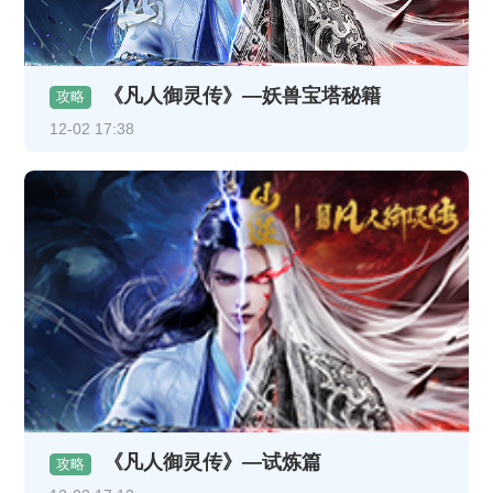
《凡人御灵传》—妖兽宝塔秘籍
攻略
12-02 17:38
《凡人御灵传》—试炼篇
攻略