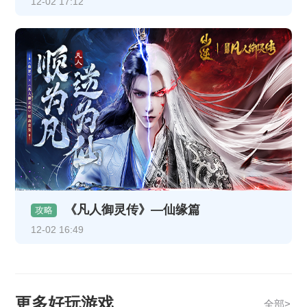
12-02 17:12
《凡人御灵传》—仙缘篇
攻略
12-02 16:49
更多好玩游戏
全部>