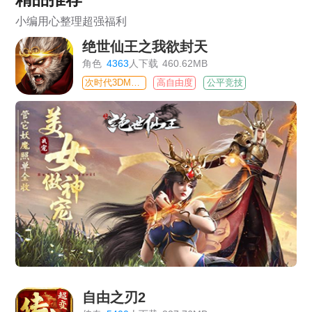
小编用心整理超强福利
绝世仙王之我欲封天
角色
4363
人下载
460.62MB
次时代3DMMO
高自由度
公平竞技
自由之刃2