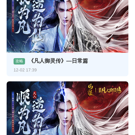
《凡人御灵传》—日常篇
攻略
12-02 17:39