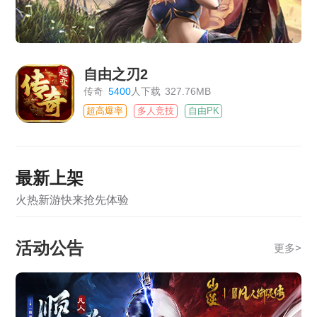
自由之刃2
传奇
5400
人下载
327.76MB
超高爆率
多人竞技
自由PK
最新上架
火热新游快来抢先体验
活动公告
更多
>