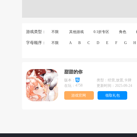
游戏类型：
不限
其他游戏
0.1折专区
角色
字母顺序：
不限
A
B
C
D
E
F
G
H
甜甜的你
版本：
类型：
经营,放置,卡牌
4758
在玩：
更新时间：
2025-09-24
游戏官网
领取礼包