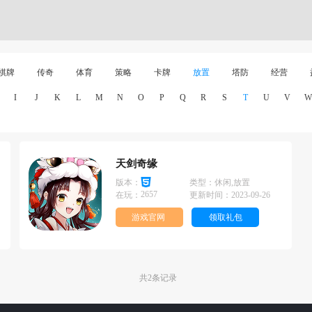
棋牌
传奇
体育
策略
卡牌
放置
塔防
经营
I
J
K
L
M
N
O
P
Q
R
S
T
U
V
W
天剑奇缘
版本：
类型：
休闲,放置
2657
在玩：
更新时间：
2023-09-26
游戏官网
领取礼包
共2条记录