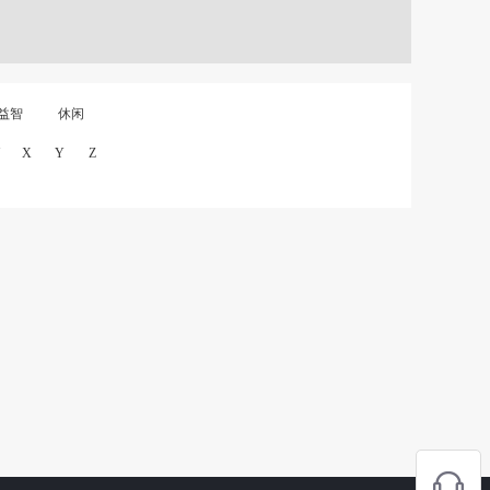
益智
休闲
X
Y
Z