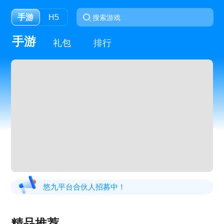
手游
H5
手游
礼包
排行
悠九平台合伙人招募中！
精品推荐