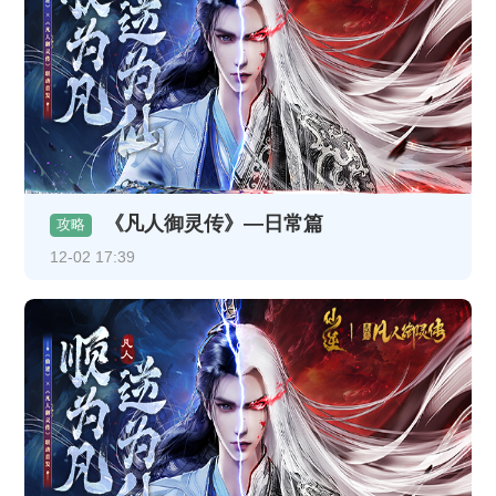
《凡人御灵传》—日常篇
攻略
12-02 17:39