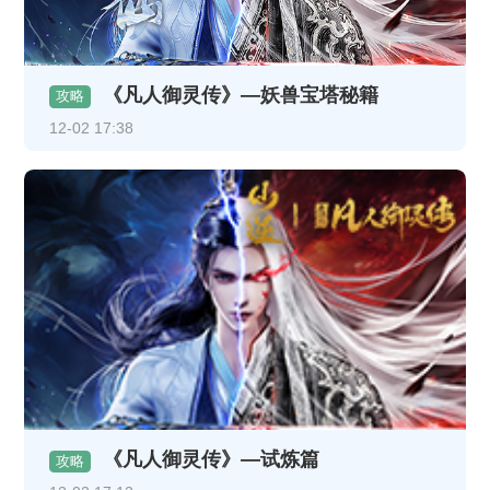
《凡人御灵传》—妖兽宝塔秘籍
攻略
12-02 17:38
《凡人御灵传》—试炼篇
攻略