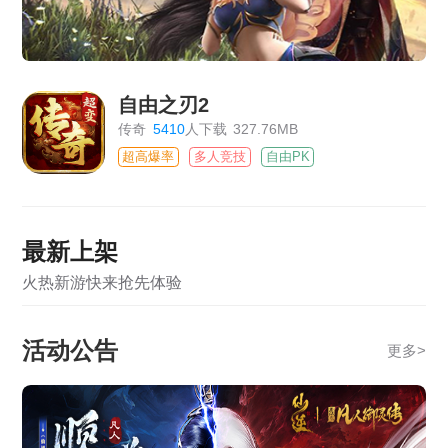
自由之刃2
传奇
5410
人下载
327.76MB
超高爆率
多人竞技
自由PK
最新上架
火热新游快来抢先体验
活动公告
更多
>