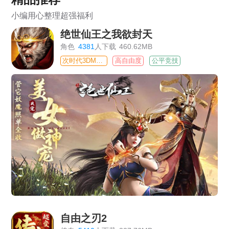
小编用心整理超强福利
绝世仙王之我欲封天
角色
4381
人下载
460.62MB
次时代3DMMO
高自由度
公平竞技
自由之刃2