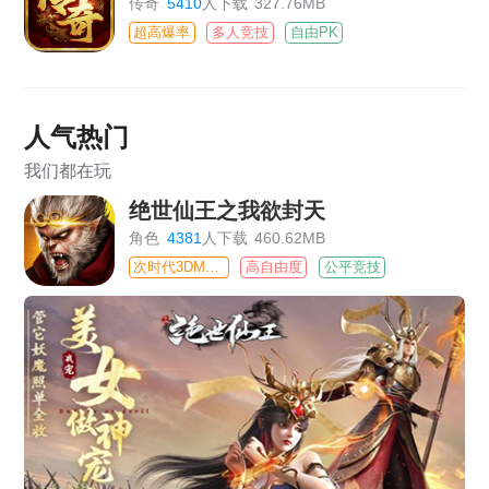
传奇
5410
人下载
327.76MB
超高爆率
多人竞技
自由PK
人气热门
我们都在玩
绝世仙王之我欲封天
角色
4381
人下载
460.62MB
次时代3DMMO
高自由度
公平竞技