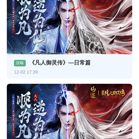
《凡人御灵传》—日常篇
攻略
12-02 17:39