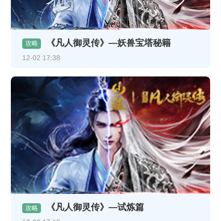
《凡人御灵传》—妖兽宝塔秘籍
攻略
12-02 17:38
《凡人御灵传》—试炼篇
攻略