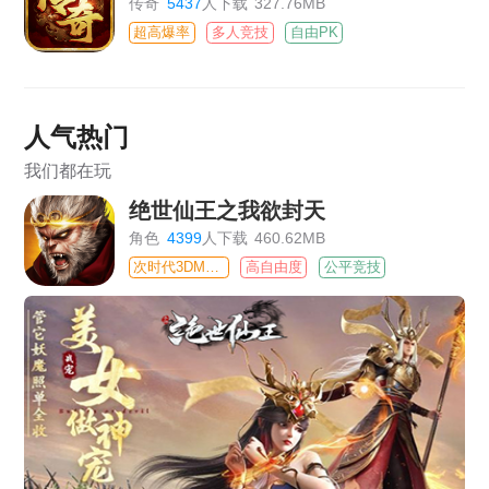
传奇
5437
人下载
327.76MB
超高爆率
多人竞技
自由PK
人气热门
我们都在玩
绝世仙王之我欲封天
角色
4399
人下载
460.62MB
次时代3DMMO
高自由度
公平竞技