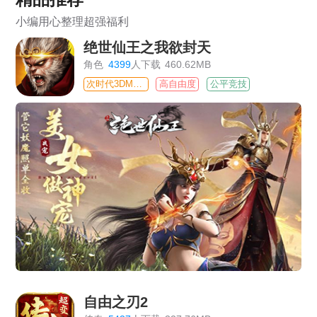
小编用心整理超强福利
绝世仙王之我欲封天
角色
4399
人下载
460.62MB
次时代3DMMO
高自由度
公平竞技
自由之刃2