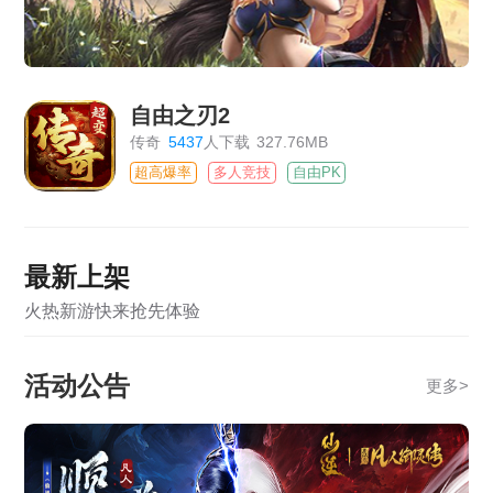
自由之刃2
传奇
5437
人下载
327.76MB
超高爆率
多人竞技
自由PK
最新上架
火热新游快来抢先体验
活动公告
更多
>