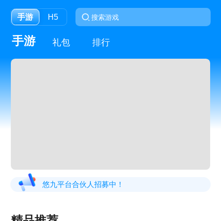
手游
H5
手游
礼包
排行
悠九平台合伙人招募中！
精品推荐