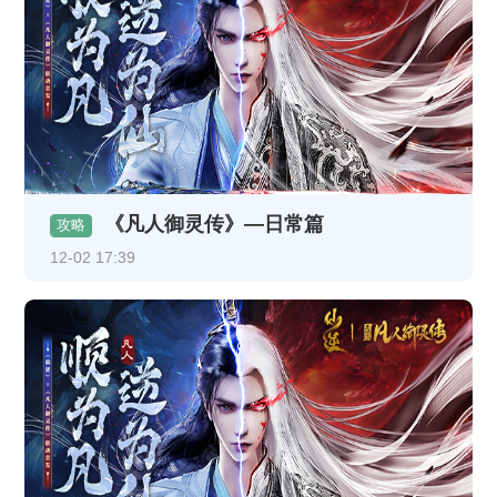
《凡人御灵传》—日常篇
攻略
12-02 17:39