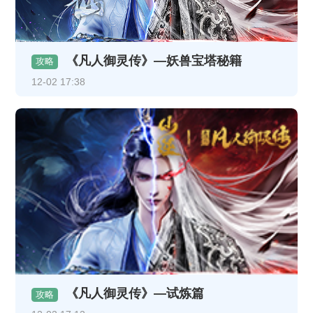
《凡人御灵传》—妖兽宝塔秘籍
攻略
12-02 17:38
《凡人御灵传》—试炼篇
攻略