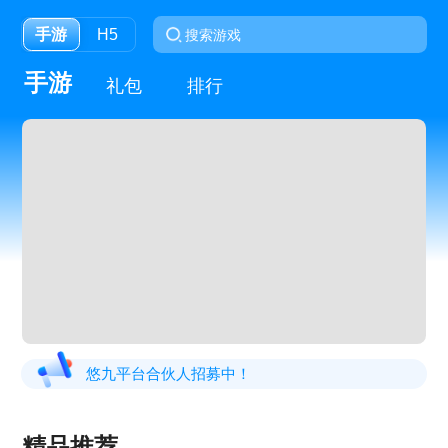
手游
H5
手游
礼包
排行
悠九平台合伙人招募中！
精品推荐