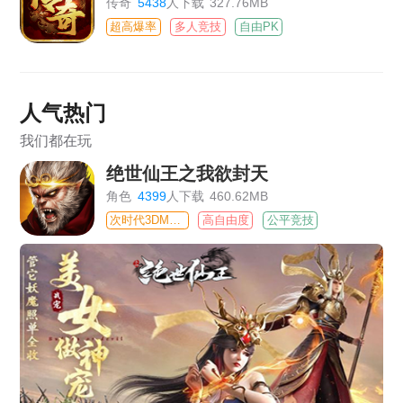
传奇
5438
人下载
327.76MB
超高爆率
多人竞技
自由PK
人气热门
我们都在玩
绝世仙王之我欲封天
角色
4399
人下载
460.62MB
次时代3DMMO
高自由度
公平竞技