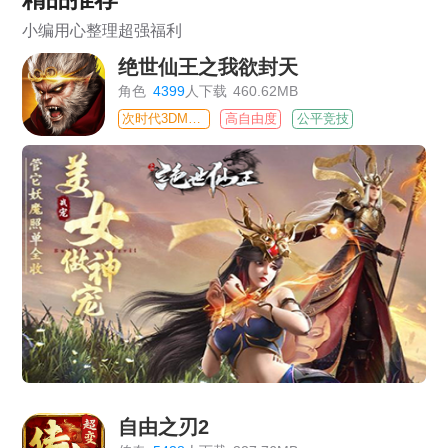
小编用心整理超强福利
绝世仙王之我欲封天
角色
4399
人下载
460.62MB
次时代3DMMO
高自由度
公平竞技
自由之刃2