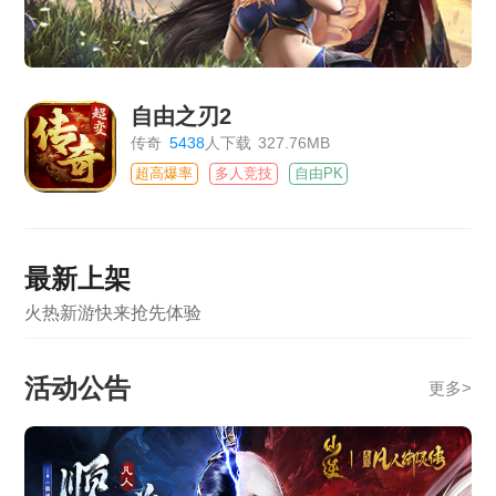
自由之刃2
传奇
5438
人下载
327.76MB
超高爆率
多人竞技
自由PK
最新上架
火热新游快来抢先体验
活动公告
更多
>