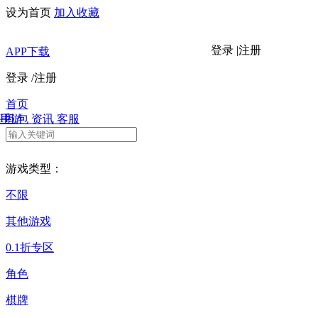
设为首页
加入收藏
登录
|
注册
APP下载
登录
/
注册
首页
H5
手游
礼包
资讯
客服
游戏类型：
不限
其他游戏
0.1折专区
角色
棋牌