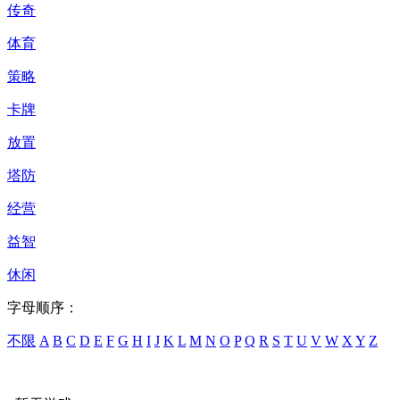
传奇
体育
策略
卡牌
放置
塔防
经营
益智
休闲
字母顺序：
不限
A
B
C
D
E
F
G
H
I
J
K
L
M
N
O
P
Q
R
S
T
U
V
W
X
Y
Z