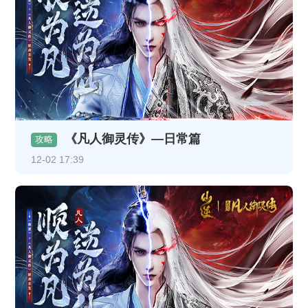
《凡人御灵传》—日常篇
攻略
12-02 17:39