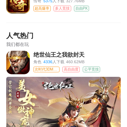
传奇
5375
人下载
327.76MB
超高爆率
多人竞技
自由PK
人气热门
我们都在玩
绝世仙王之我欲封天
角色
4336
人下载
460.62MB
次时代3DMMO
高自由度
公平竞技