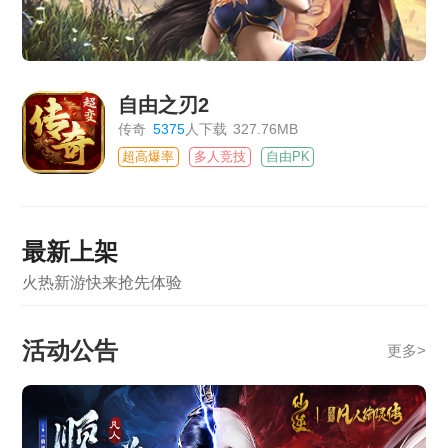
自由之刃2
传奇
5375
人下载
327.76MB
超高爆率
多人竞技
自由PK
最新上架
火热新游快来抢先体验
活动公告
更多
>