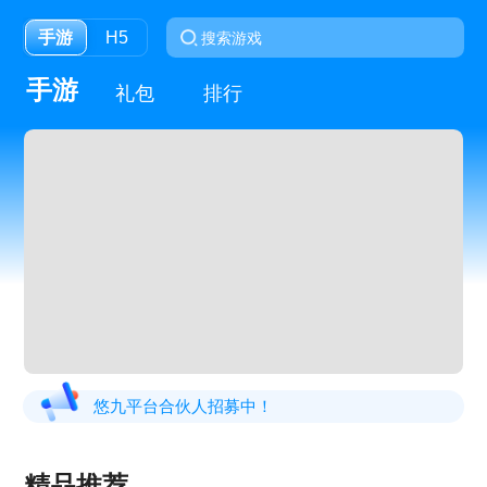
手游
H5
手游
礼包
排行
悠九平台合伙人招募中！
精品推荐