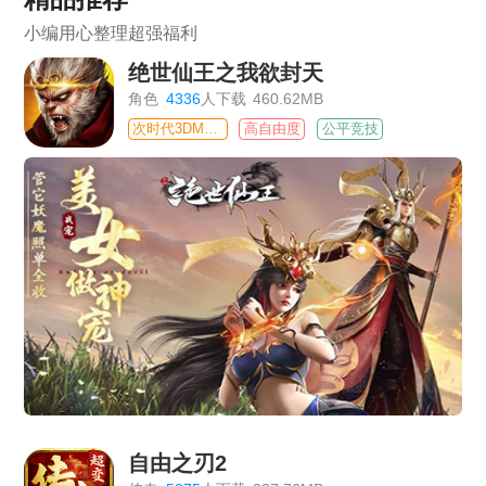
小编用心整理超强福利
绝世仙王之我欲封天
角色
4336
人下载
460.62MB
次时代3DMMO
高自由度
公平竞技
自由之刃2