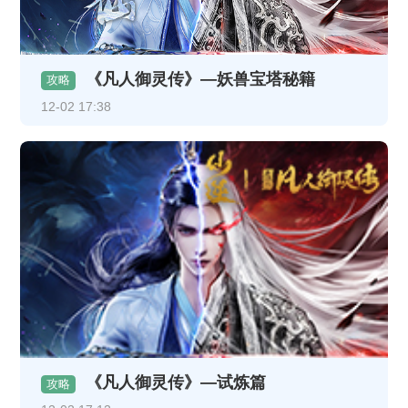
《凡人御灵传》—妖兽宝塔秘籍
攻略
12-02 17:38
《凡人御灵传》—试炼篇
攻略