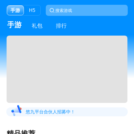
手游
H5
手游
礼包
排行
悠九平台合伙人招募中！
精品推荐