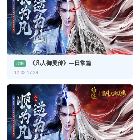
《凡人御灵传》—日常篇
攻略
12-02 17:39