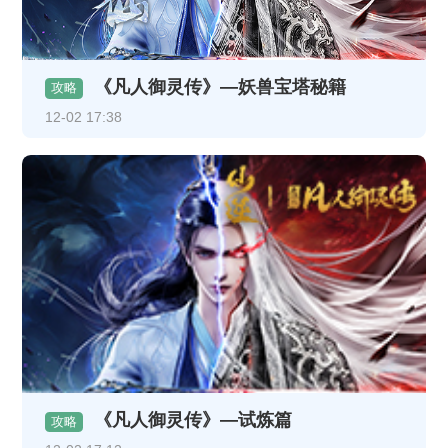
《凡人御灵传》—妖兽宝塔秘籍
攻略
12-02 17:38
《凡人御灵传》—试炼篇
攻略