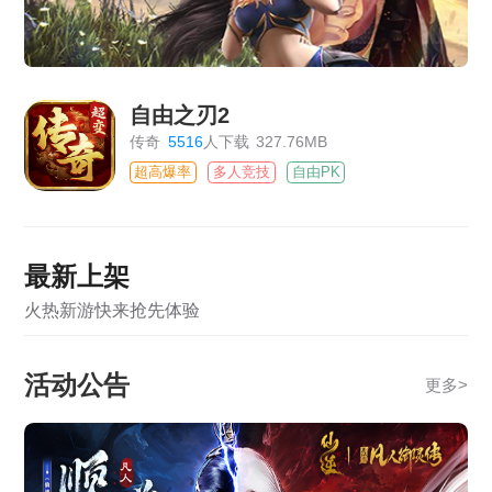
自由之刃2
传奇
5516
人下载
327.76MB
超高爆率
多人竞技
自由PK
最新上架
火热新游快来抢先体验
活动公告
更多
>