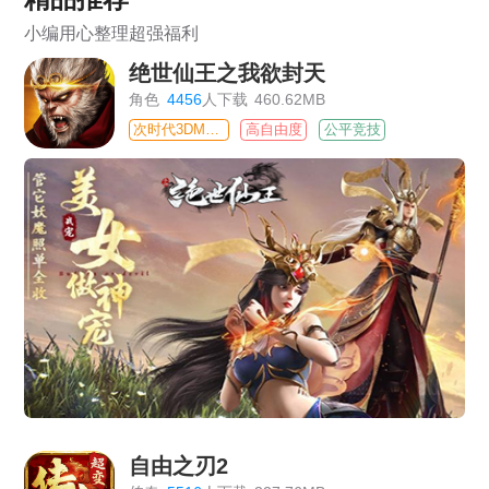
小编用心整理超强福利
绝世仙王之我欲封天
角色
4456
人下载
460.62MB
次时代3DMMO
高自由度
公平竞技
自由之刃2