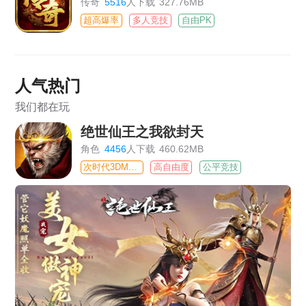
传奇
5516
人下载
327.76MB
超高爆率
多人竞技
自由PK
人气热门
我们都在玩
绝世仙王之我欲封天
角色
4456
人下载
460.62MB
次时代3DMMO
高自由度
公平竞技