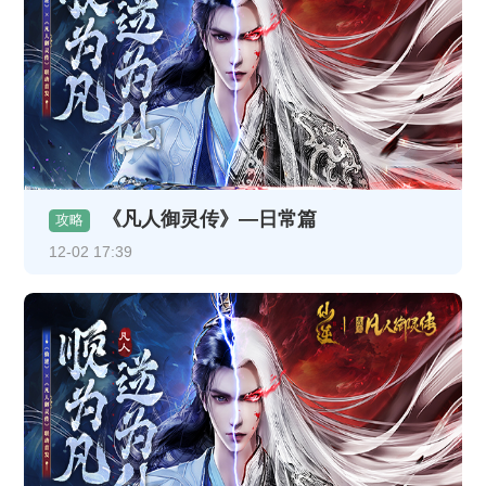
《凡人御灵传》—日常篇
攻略
12-02 17:39