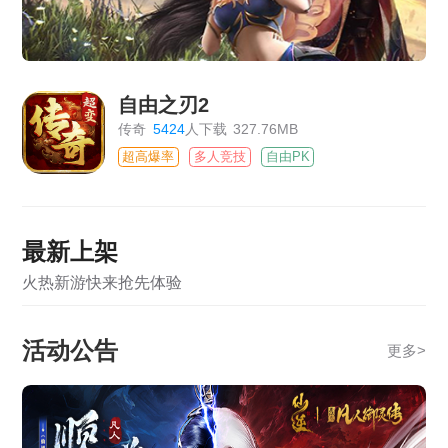
自由之刃2
传奇
5424
人下载
327.76MB
超高爆率
多人竞技
自由PK
最新上架
火热新游快来抢先体验
活动公告
更多
>