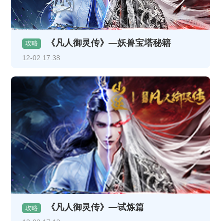
《凡人御灵传》—妖兽宝塔秘籍
攻略
12-02 17:38
《凡人御灵传》—试炼篇
攻略