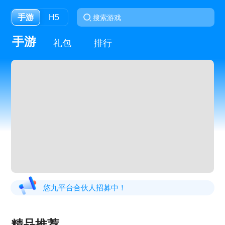
手游
H5
手游
礼包
排行
悠九平台合伙人招募中！
精品推荐