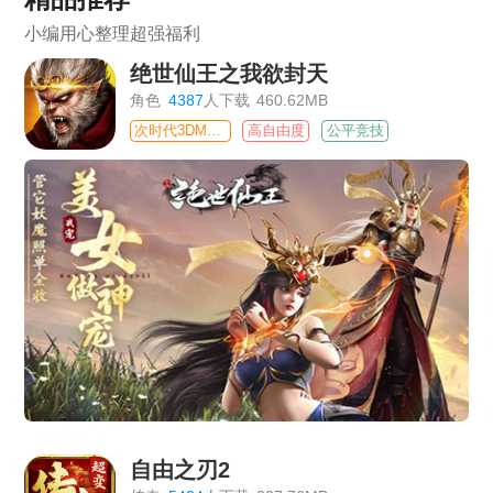
小编用心整理超强福利
绝世仙王之我欲封天
角色
4387
人下载
460.62MB
次时代3DMMO
高自由度
公平竞技
自由之刃2