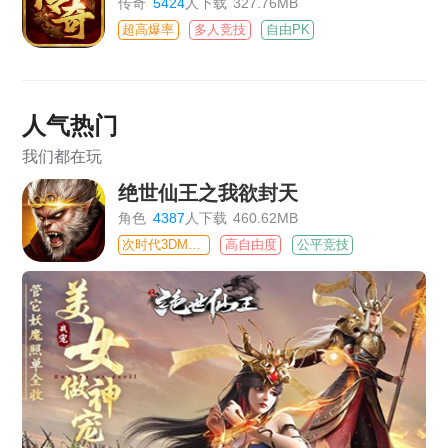
传奇
5424
人下载
327.76MB
超高爆率
多人竞技
自由PK
人气热门
我们都在玩
绝世仙王之我欲封天
角色
4387
人下载
460.62MB
次时代3DMMO
高自由度
公平竞技