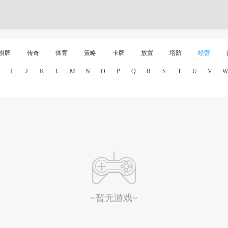
棋牌
传奇
体育
策略
卡牌
放置
塔防
经营
I
J
K
L
M
N
O
P
Q
R
S
T
U
V
W
~暂无游戏~