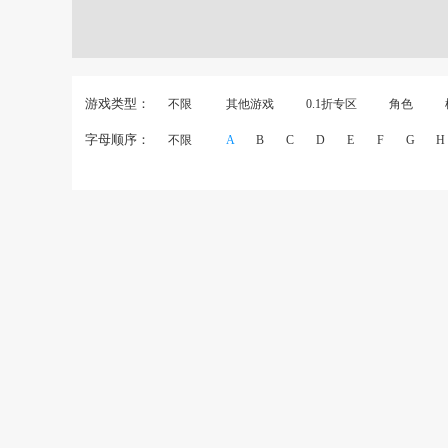
游戏类型：
不限
其他游戏
0.1折专区
角色
字母顺序：
不限
A
B
C
D
E
F
G
H