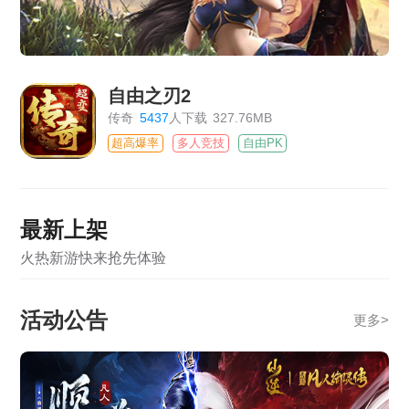
自由之刃2
传奇
5437
人下载
327.76MB
超高爆率
多人竞技
自由PK
最新上架
火热新游快来抢先体验
活动公告
更多
>