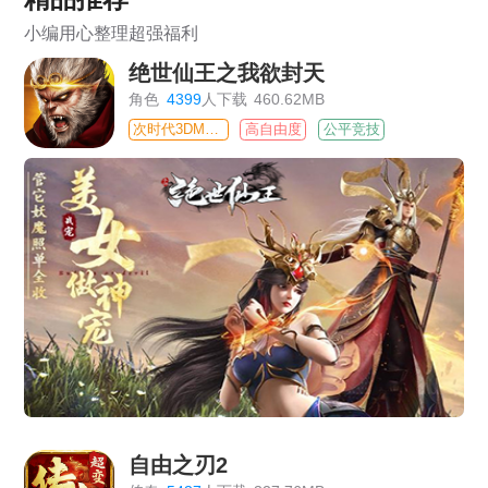
小编用心整理超强福利
绝世仙王之我欲封天
角色
4399
人下载
460.62MB
次时代3DMMO
高自由度
公平竞技
自由之刃2