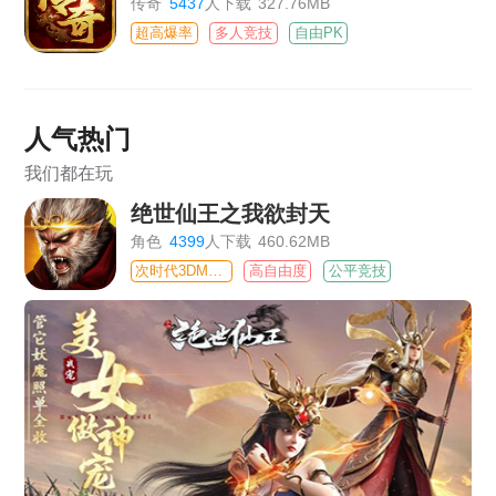
传奇
5437
人下载
327.76MB
超高爆率
多人竞技
自由PK
人气热门
我们都在玩
绝世仙王之我欲封天
角色
4399
人下载
460.62MB
次时代3DMMO
高自由度
公平竞技