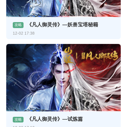
《凡人御灵传》—妖兽宝塔秘籍
攻略
12-02 17:38
《凡人御灵传》—试炼篇
攻略