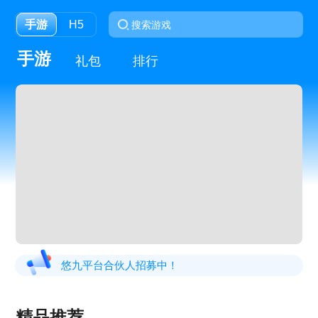
手游
H5
手游
礼包
排行
悠九平台合伙人招募中！
精品推荐