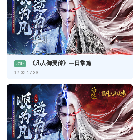
《凡人御灵传》—日常篇
攻略
12-02 17:39