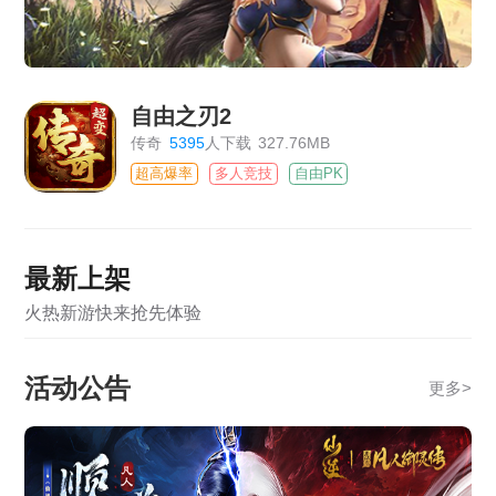
自由之刃2
传奇
5395
人下载
327.76MB
超高爆率
多人竞技
自由PK
最新上架
火热新游快来抢先体验
活动公告
更多
>