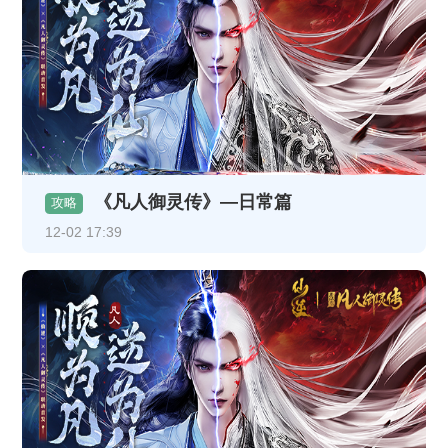
《凡人御灵传》—日常篇
攻略
12-02 17:39