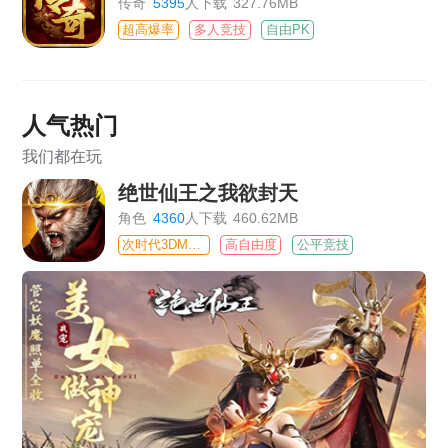
传奇
5395
人下载
327.76MB
超高爆率
多人竞技
自由PK
人气热门
我们都在玩
绝世仙王之我欲封天
角色
4360
人下载
460.62MB
次时代3DMMO
高自由度
公平竞技