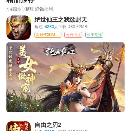
小编用心整理超强福利
绝世仙王之我欲封天
角色
4360
人下载
460.62MB
次时代3DMMO
高自由度
公平竞技
自由之刃2