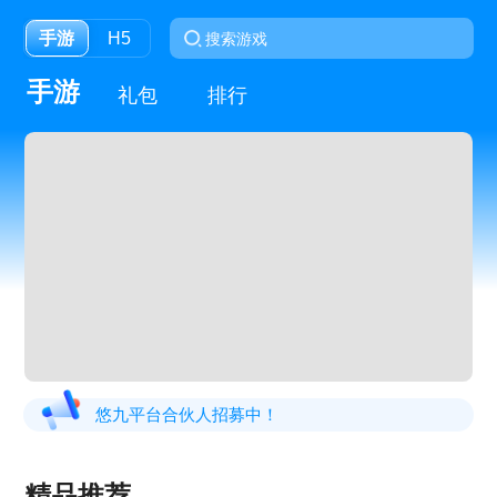
手游
H5
手游
礼包
排行
悠九平台合伙人招募中！
精品推荐