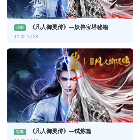
《凡人御灵传》—妖兽宝塔秘籍
攻略
12-02 17:38
《凡人御灵传》—试炼篇
攻略