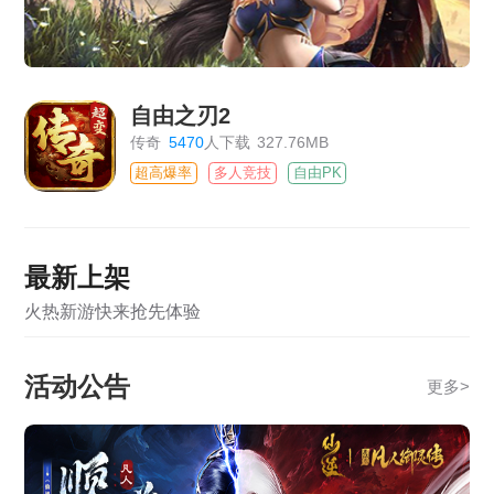
自由之刃2
传奇
5470
人下载
327.76MB
超高爆率
多人竞技
自由PK
最新上架
火热新游快来抢先体验
活动公告
更多
>