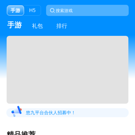
手游
H5
手游
礼包
排行
悠九平台合伙人招募中！
精品推荐