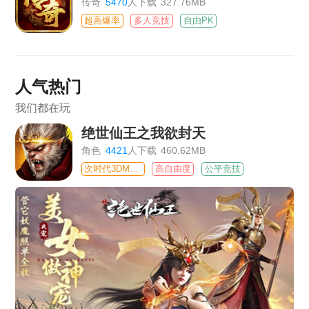
传奇
5470
人下载
327.76MB
超高爆率
多人竞技
自由PK
人气热门
我们都在玩
绝世仙王之我欲封天
角色
4421
人下载
460.62MB
次时代3DMMO
高自由度
公平竞技