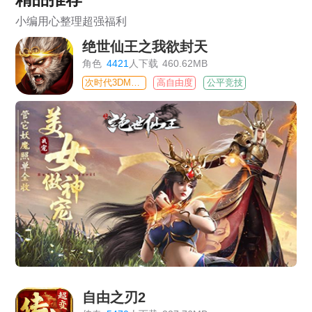
小编用心整理超强福利
绝世仙王之我欲封天
角色
4421
人下载
460.62MB
次时代3DMMO
高自由度
公平竞技
自由之刃2