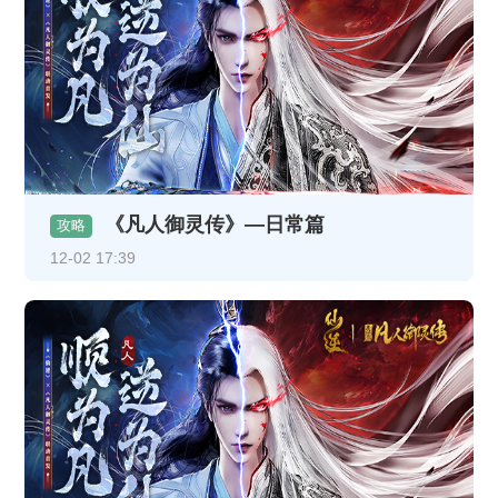
《凡人御灵传》—日常篇
攻略
12-02 17:39