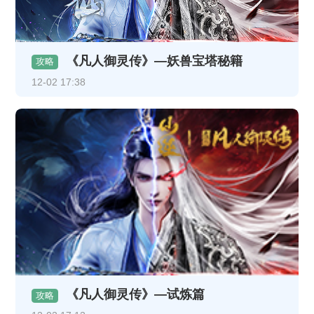
《凡人御灵传》—妖兽宝塔秘籍
攻略
12-02 17:38
《凡人御灵传》—试炼篇
攻略