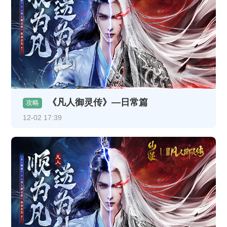
《凡人御灵传》—日常篇
攻略
12-02 17:39