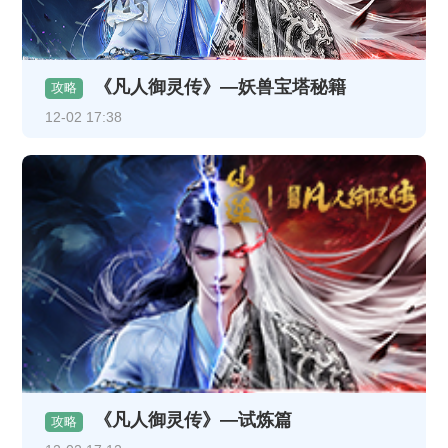
《凡人御灵传》—妖兽宝塔秘籍
攻略
12-02 17:38
《凡人御灵传》—试炼篇
攻略