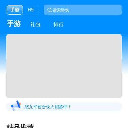
手游
H5
手游
礼包
排行
悠九平台合伙人招募中！
精品推荐