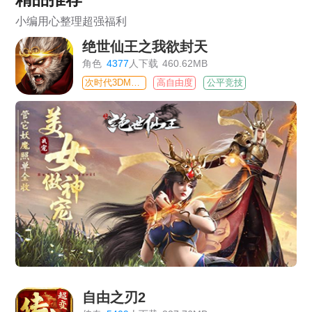
小编用心整理超强福利
绝世仙王之我欲封天
角色
4377
人下载
460.62MB
次时代3DMMO
高自由度
公平竞技
自由之刃2