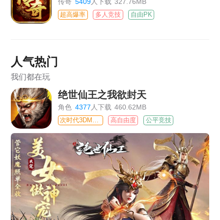
传奇
5409
人下载
327.76MB
超高爆率
多人竞技
自由PK
人气热门
我们都在玩
绝世仙王之我欲封天
角色
4377
人下载
460.62MB
次时代3DMMO
高自由度
公平竞技