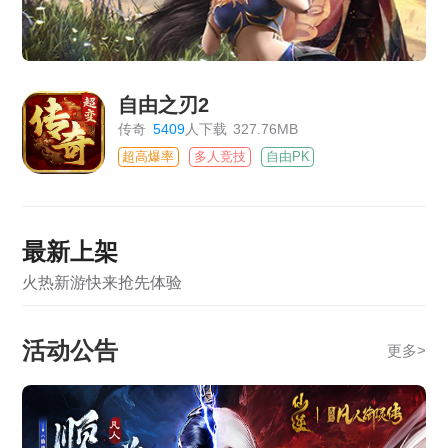
自由之刃2
传奇
5409
人下载
327.76MB
超高爆率
多人竞技
自由PK
最新上架
火热新游快来抢先体验
活动公告
更多
>