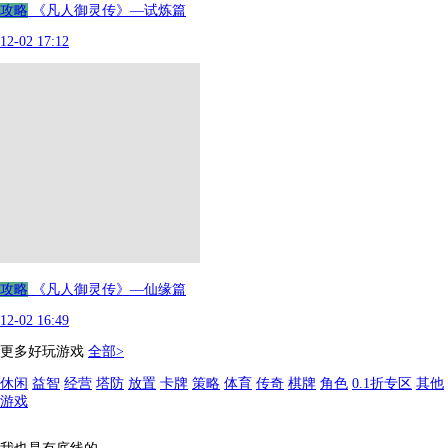
攻略
《凡人御灵传》—试炼篇
12-02 17:12
攻略
《凡人御灵传》—仙缘篇
12-02 16:49
更多好玩游戏
全部>
休闲
益智
经营
塔防
放置
卡牌
策略
体育
传奇
棋牌
角色
0.1折专区
其他
游戏