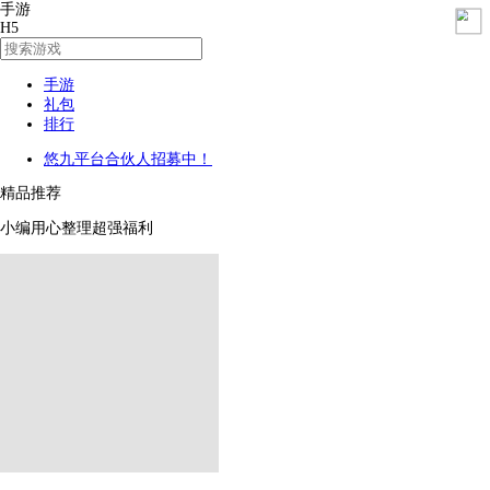
手游
H5
手游
礼包
排行
悠九平台合伙人招募中！
精品推荐
小编用心整理超强福利