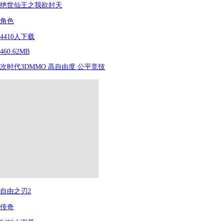
绝世仙王之我欲封天
角色
4410
人下载
460.62MB
次时代3DMMO
高自由度
公平竞技
自由之刃2
传奇