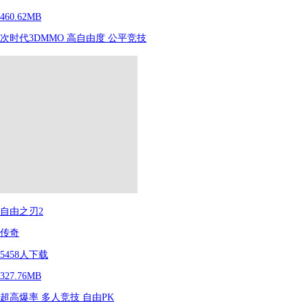
460.62MB
次时代3DMMO
高自由度
公平竞技
自由之刃2
传奇
5458
人下载
327.76MB
超高爆率
多人竞技
自由PK