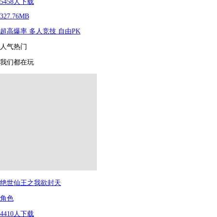
5458
人下载
327.76MB
超高爆率
多人竞技
自由PK
人气热门
我们都在玩
绝世仙王之我欲封天
角色
4410
人下载