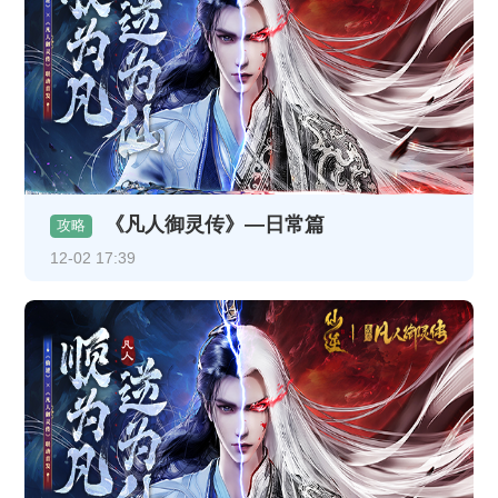
《凡人御灵传》—日常篇
攻略
12-02 17:39