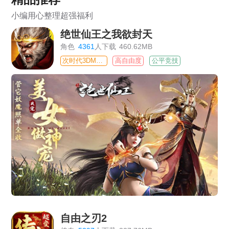
小编用心整理超强福利
绝世仙王之我欲封天
角色
4361
人下载
460.62MB
次时代3DMMO
高自由度
公平竞技
自由之刃2