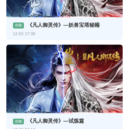
《凡人御灵传》—妖兽宝塔秘籍
攻略
12-02 17:38
《凡人御灵传》—试炼篇
攻略