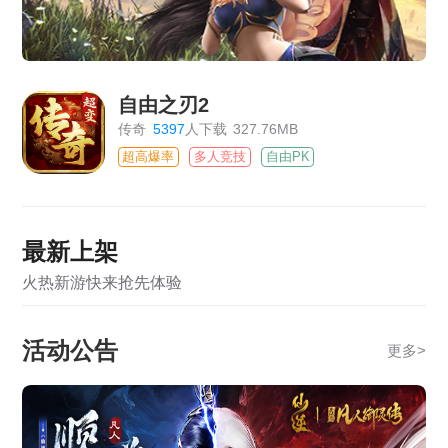
自由之刃2
传奇
5397
人下载
327.76MB
超高爆率
多人竞技
自由PK
最新上架
火热新游快来抢先体验
活动公告
更多
>