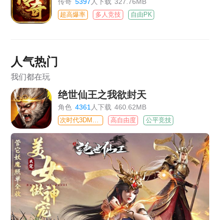
传奇
5397
人下载
327.76MB
超高爆率
多人竞技
自由PK
人气热门
我们都在玩
绝世仙王之我欲封天
角色
4361
人下载
460.62MB
次时代3DMMO
高自由度
公平竞技