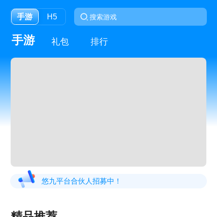
手游
H5
手游
礼包
排行
悠九平台合伙人招募中！
精品推荐