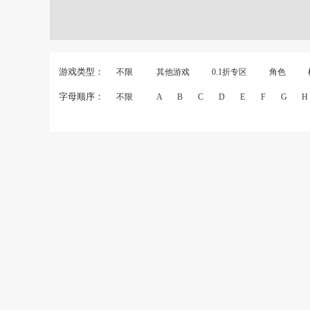
游戏类型：
不限
其他游戏
0.1折专区
角色
字母顺序：
不限
A
B
C
D
E
F
G
H