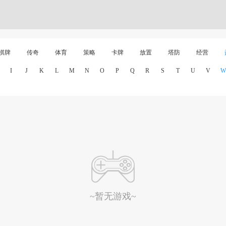
棋牌
传奇
体育
策略
卡牌
放置
塔防
经营
I
J
K
L
M
N
O
P
Q
R
S
T
U
V
W
~暂无游戏~