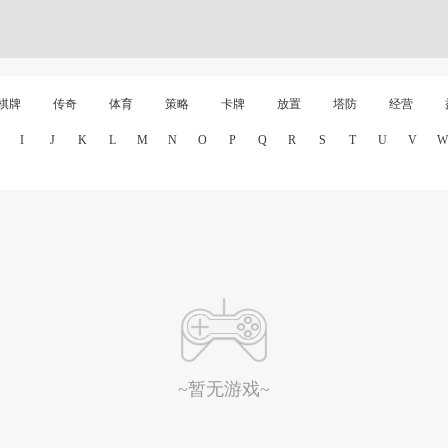
棋牌
传奇
体育
策略
卡牌
放置
塔防
经营
I
J
K
L
M
N
O
P
Q
R
S
T
U
V
W
~暂无游戏~