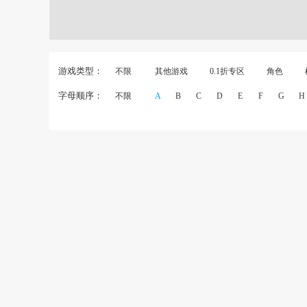
游戏类型：
不限
其他游戏
0.1折专区
角色
字母顺序：
不限
A
B
C
D
E
F
G
H