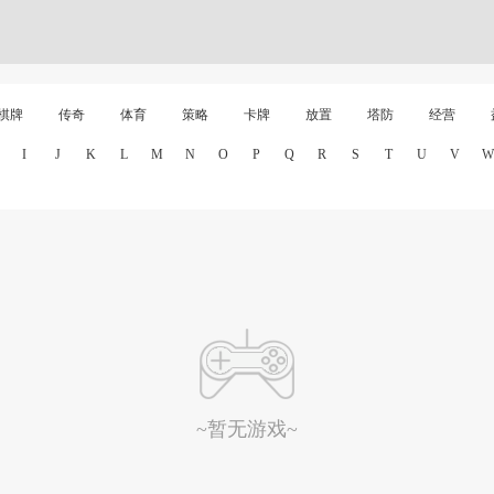
棋牌
传奇
体育
策略
卡牌
放置
塔防
经营
I
J
K
L
M
N
O
P
Q
R
S
T
U
V
W
~暂无游戏~